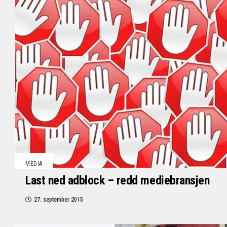
MEDIA
Last ned adblock – redd mediebransjen
27. september 2015