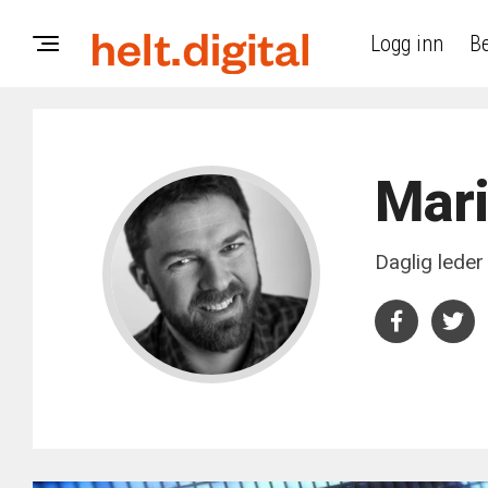
Logg inn
Be
Mari
Daglig leder 