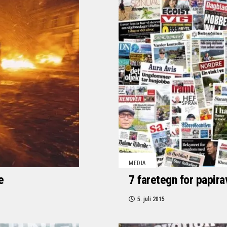
MEDIA
e
7 faretegn for papira
5. juli 2015