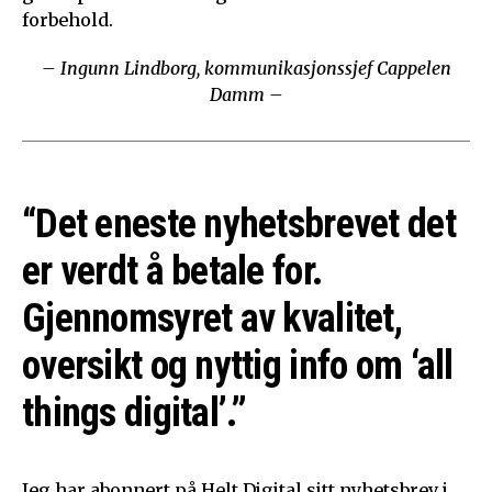
forbehold.
– Ingunn Lindborg, kommunikasjonssjef Cappelen
Damm –
“Det eneste nyhetsbrevet det
er verdt å betale for.
Gjennomsyret av kvalitet,
oversikt og nyttig info om ‘all
things digital’.”
Jeg har abonnert på Helt Digital sitt nyhetsbrev i