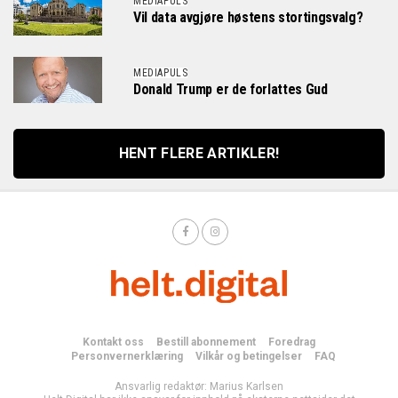
MEDIAPULS
Vil data avgjøre høstens stortingsvalg?
MEDIAPULS
Donald Trump er de forlattes Gud
HENT FLERE ARTIKLER!
Kontakt oss
Bestill abonnement
Foredrag
Personvernerklæring
Vilkår og betingelser
FAQ
Ansvarlig redaktør: Marius Karlsen