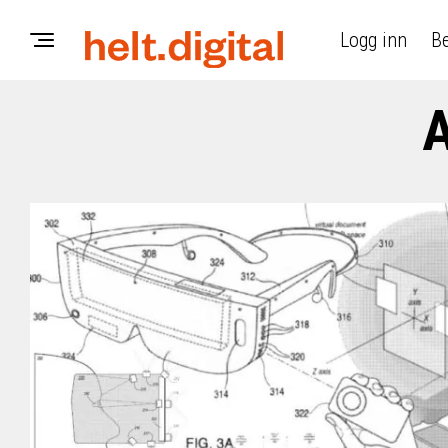
Logg inn
Be
A