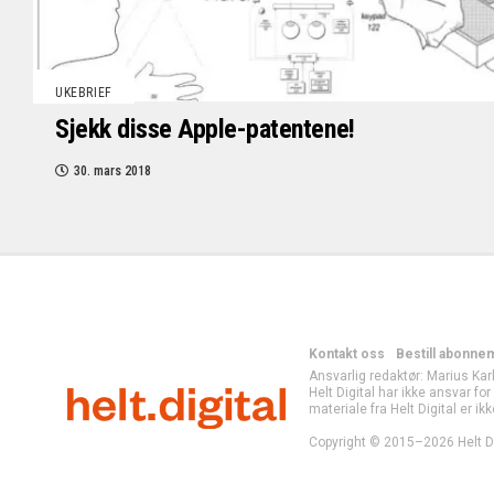
UKEBRIEF
Sjekk disse Apple-patentene!
30. mars 2018
Kontakt oss
Bestill abonne
Ansvarlig redaktør: Marius Kar
Helt Digital har ikke ansvar fo
materiale fra Helt Digital er ikk
Copyright © 2015–2026 Helt Di