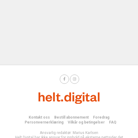
Kontakt oss
Bestill abonnement
Foredrag
Personvernerklæring
Vilkår og betingelser
FAQ
Ansvarlig redaktør: Marius Karlsen
Helt Digital har ikke ansvar for innhold på eksterne nettsider det