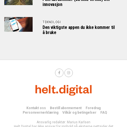
innovasjon
TEKNOLOGI
Den viktigste appen du ikke kommer til
å bruke
Kontakt oss
Bestill abonnement
Foredrag
Personvernerklæring
Vilkår og betingelser
FAQ
Ansvarlig redaktør: Marius Karlsen
Helt Digital har ikke ansvar for innhold på eksterne nettsider det