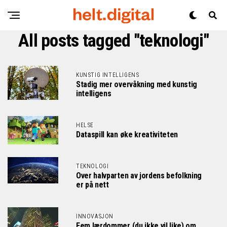
All posts tagged "teknologi"
KUNSTIG INTELLIGENS
Stadig mer overvåkning med kunstig
intelligens
HELSE
Dataspill kan øke kreativiteten
TEKNOLOGI
Over halvparten av jordens befolkning
er på nett
INNOVASJON
Fem lærdommer (du ikke vil like) om