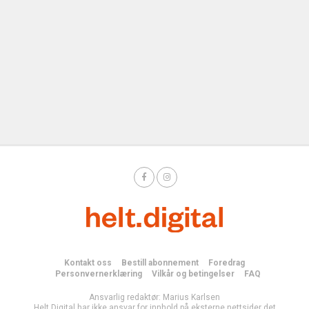
Kontakt oss
Bestill abonnement
Foredrag
Personvernerklæring
Vilkår og betingelser
FAQ
Ansvarlig redaktør: Marius Karlsen
Helt Digital har ikke ansvar for innhold på eksterne nettsider det