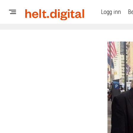
Logg inn
Be