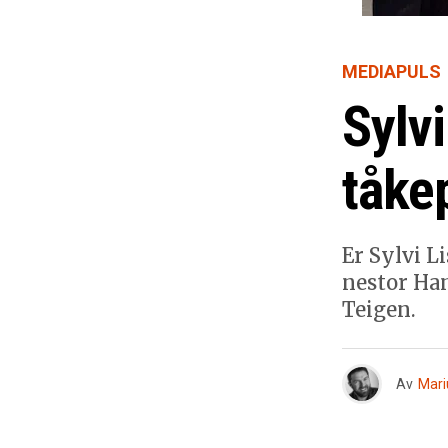
MEDIAPULS
Sylvi
tåke
Er Sylvi L
nestor Han
Teigen.
Av
Mari