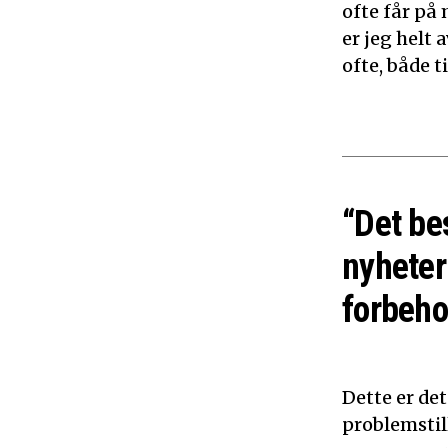
ofte får på 
er jeg helt
ofte, både 
“Det be
nyheter
forbeho
Dette er de
problemstil