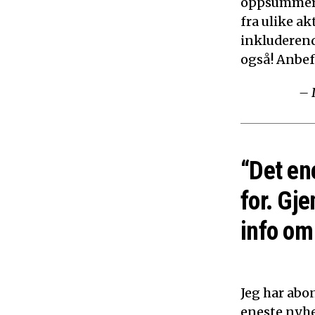
oppsummerer
fra ulike ak
inkluderen
også! Anbef
– 
“Det en
for. Gje
info om 
Jeg har abon
eneste nyhe