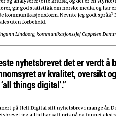
 og analyserer (ofte kritisk, og det er en styrke)
tører, gir god statistikk om norske media, og har e
de kommunikasjonsform. Nevnte jeg godt språk? N
ales uten forbehold.
Ingunn Lindborg, kommunikasjonssjef Cappelen Dam
este nyhetsbrevet det er verdt å 
nnomsyret av kvalitet, oversikt og
‘all things digital’.”
nert på Helt Digital sitt nyhetsbrev i mange år. De
tsbrevet jeg alltid har satt pris på og funnet ekst