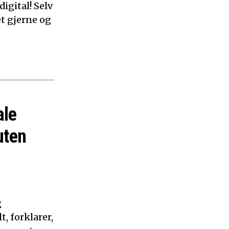
digital! Selv
et gjerne og
ale
uten
g
, forklarer,