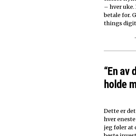
– hver uke.
betale for. 
things digita
“En av 
holde m
Dette er det
hver eneste
jeg føler a
beste inves