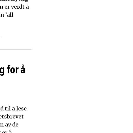
 er verdt å
m ‘all
–
g for å
 til å lese
etsbrevet
n av de
 er å