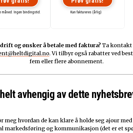
røv gratis!
Prøv gratis!
te måned. Ingen bindingstid.
Kan faktureres (årlig)
drift og ønsker å betale med faktura?
Ta kontakt
nt@heltdigital.no
. Vi tilbyr også rabatter ved best
fem eller flere abonnement.
 helt avhengig av dette nyhetsbre
ør meg hvordan de kan klare å holde seg ajour med
ital markedsføring og kommunikasjon (det er et sp