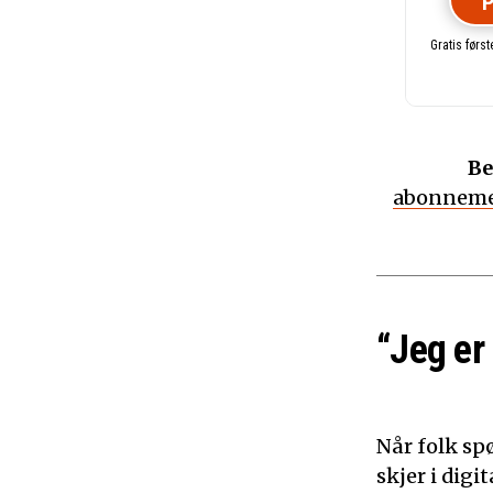
P
Gratis førs
Be
abonneme
“Jeg er
Når folk sp
skjer i dig