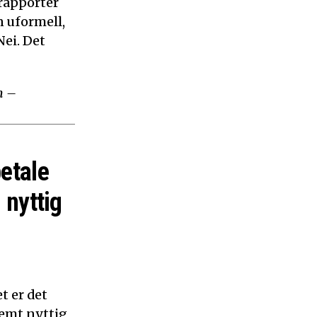
 rapporter
n uformell,
ei. Det
m –
betale
 nyttig
t er det
remt nyttig