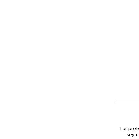
For prof
seg o