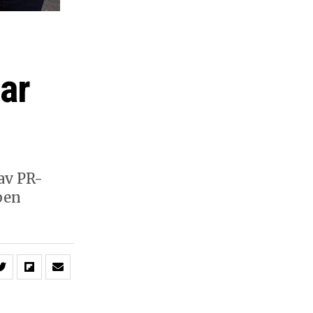
lar
av PR-
pen