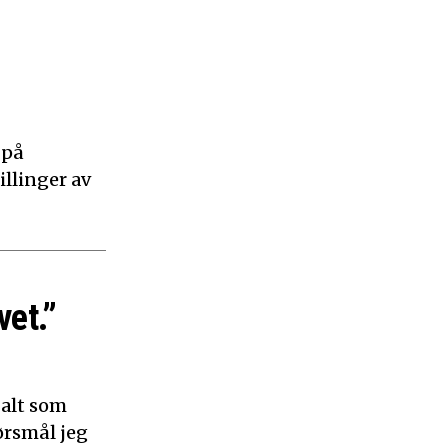
 på
illinger av
vet.”
 alt som
ørsmål jeg