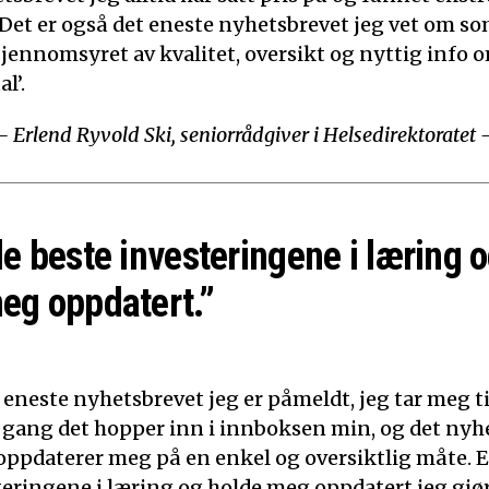
 Det er også det eneste nyhetsbrevet jeg vet om som
Gjennomsyret av kvalitet, oversikt og nyttig info o
l’.
– Erlend Ryvold Ski, seniorrådgiver i Helsedirektoratet 
de beste investeringene i læring o
eg oppdatert.”
 eneste nyhetsbrevet jeg er påmeldt, jeg tar meg tid
 gang det hopper inn i innboksen min, og det nyh
t oppdaterer meg på en enkel og oversiktlig måte. E
teringene i læring og holde meg oppdatert jeg gjør