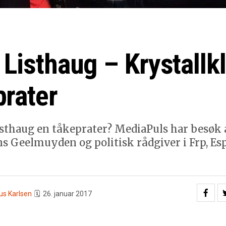
 Listhaug – Krystallk
prater
isthaug en tåkeprater? MediaPuls har besøk 
s Geelmuyden og politisk rådgiver i Frp, Es
us Karlsen
🗓
26. januar 2017