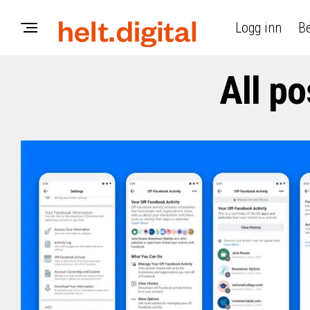
Logg inn
Be
All po