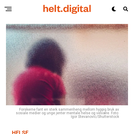
Forskerne fant en sterk sammenheng mellom hyppig bruk av
sosiale medier og unge jenter mentale helse og velvære. Foto:
Igor Stevanovic/Shutterstock
HELSE