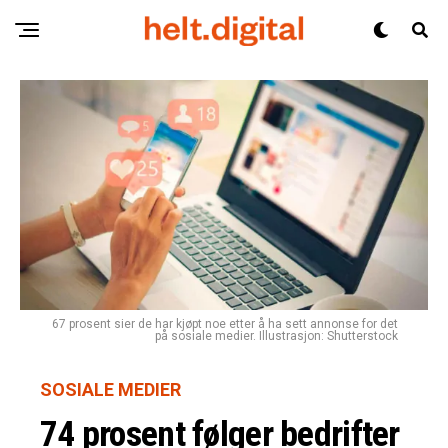
67 prosent sier de har kjøpt noe etter å ha sett annonse for det
på sosiale medier. Illustrasjon: Shutterstock
SOSIALE MEDIER
74 prosent følger bedrifter