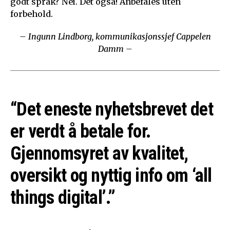
godt språk? Nei. Det også! Anbefales uten
forbehold.
– Ingunn Lindborg, kommunikasjonssjef Cappelen
Damm –
“Det eneste nyhetsbrevet det
er verdt å betale for.
Gjennomsyret av kvalitet,
oversikt og nyttig info om ‘all
things digital’.”