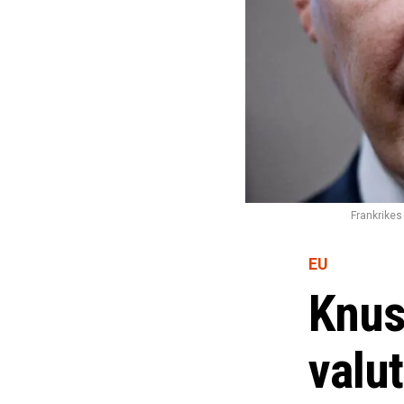
Frankrikes
EU
Knus
valu