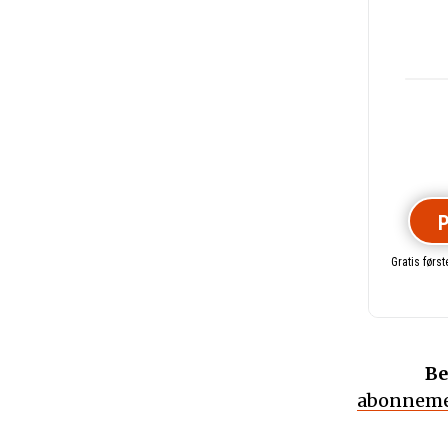
P
Gratis førs
Be
abonneme