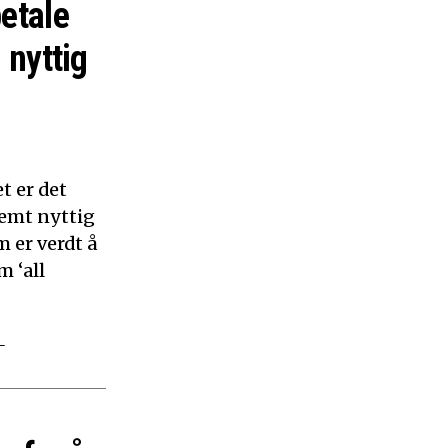
betale
 nyttig
t er det
remt nyttig
 er verdt å
m ‘all
–