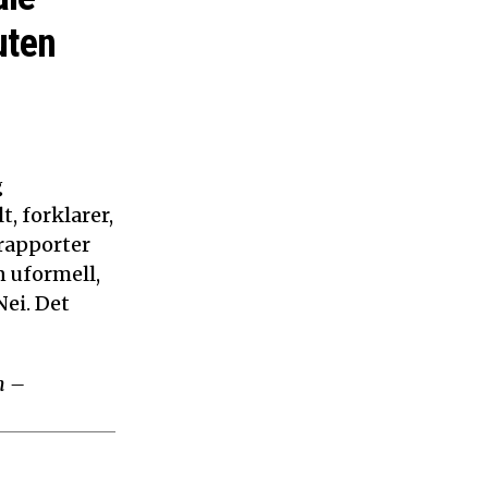
uten
g
, forklarer,
 rapporter
n uformell,
ei. Det
m –