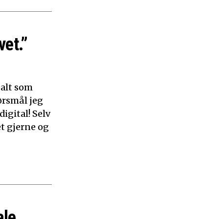
vet.”
 alt som
ørsmål jeg
digital! Selv
et gjerne og
ale