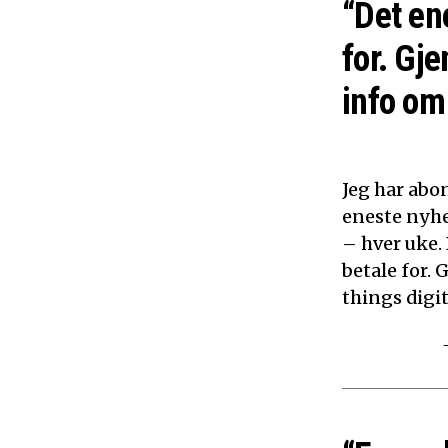
“Det en
for. Gje
info om 
Jeg har abon
eneste nyhe
– hver uke.
betale for. 
things digita