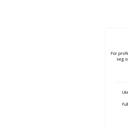
For prof
seg o
Uke
Ful