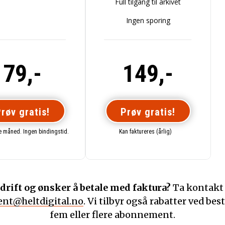
Full tilgang til arkivet
Ingen sporing
79,-
149,-
røv gratis!
Prøv gratis!
te måned. Ingen bindingstid.
Kan faktureres (årlig)
drift og ønsker å betale med faktura?
Ta kontakt
nt@heltdigital.no
. Vi tilbyr også rabatter ved best
fem eller flere abonnement.