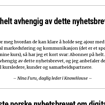
 helt avhengig av dette nyhetsbre
ør meg hvordan de kan klare å holde seg ajour med
ital markedsføring og kommunikasjon (det er et sp
mine kurs), så har jeg et kort svar: Abonner på helt.
 avhengig av dette nyhetsbrevet, og jeg anbefaler d
til kursledere, kunder og samarbeidspartnere.
– Nina Furu, daglig leder i KnowHouse
–
ste norske nyhetsbrevet om digit