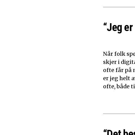
“Jeg er
Når folk sp
skjer i dig
ofte får på 
er jeg helt
ofte, både 
“Det be