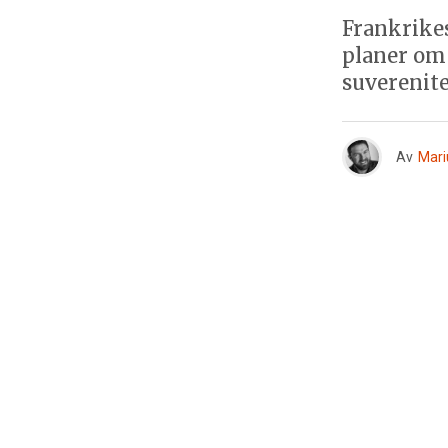
Frankrike
planer om 
suverenite
Av
Mari