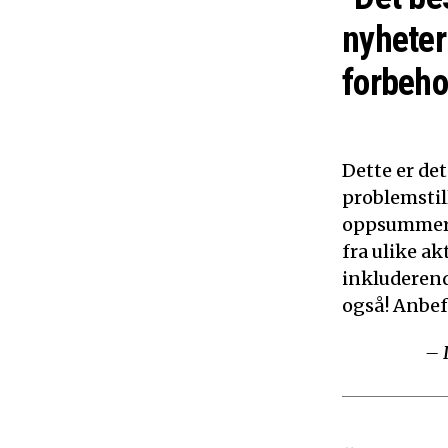
nyheter
forbeho
Dette er de
problemstil
oppsummerer
fra ulike ak
inkluderen
også! Anbef
– 