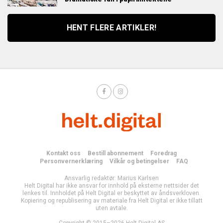
HENT FLERE ARTIKLER!
Kontakt oss
Bestill abonnement
Foredrag
Personvernerklæring
Vilkår og betingelser
FAQ
Ansvarlig redaktør: Marius Karlsen
Helt Digital har ikke ansvar for innhold på eksterne nettsider det
lenkes til. Innholdet på Helt Digital er beskyttet av åndsverkloven.
Kopiering og republisering av materiale fra Helt Digital er ikke tillatt
uten avtale.
Copyright © 2015–2026 Helt Digital AS