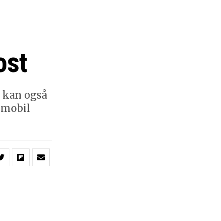
ost
 kan også
t mobil