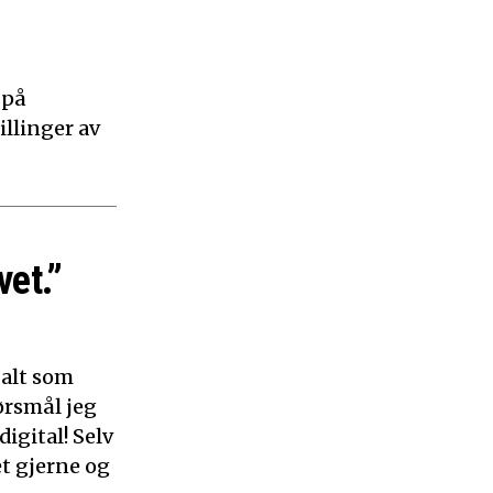
 på
illinger av
vet.”
 alt som
ørsmål jeg
digital! Selv
et gjerne og