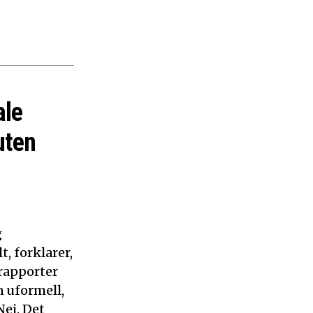
ale
uten
g
, forklarer,
 rapporter
n uformell,
ei. Det