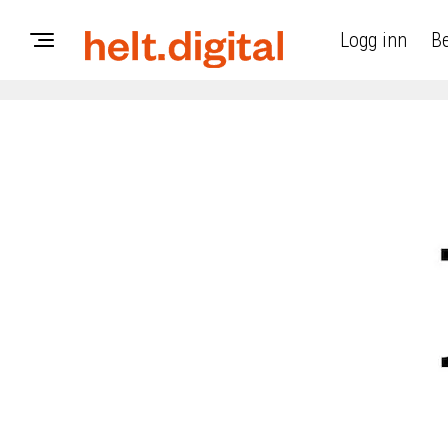
Logg inn
Be