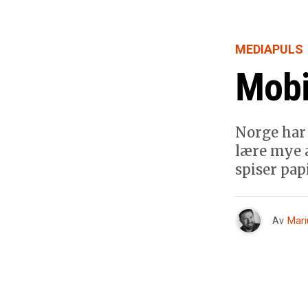
MEDIAPULS
Mobil
Norge har
lære mye a
spiser papi
Av
Mari