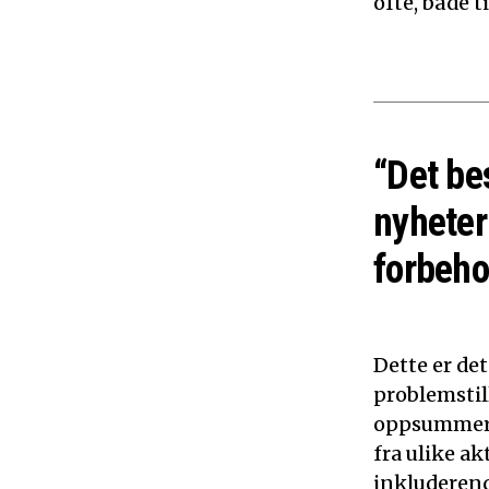
ofte, både 
“Det be
nyheter
forbeho
Dette er de
problemstil
oppsummerer
fra ulike ak
inkluderen