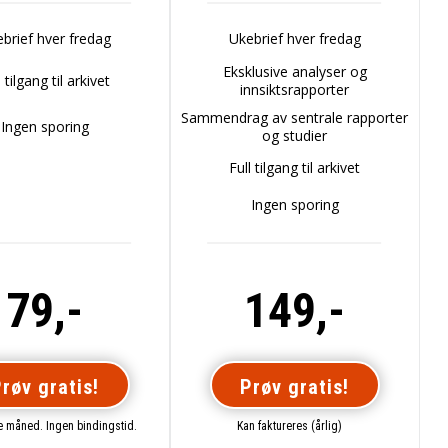
brief hver fredag
Ukebrief hver fredag
Eksklusive analyser og
l tilgang til arkivet
innsiktsrapporter
Sammendrag av sentrale rapporter
Ingen sporing
og studier
Full tilgang til arkivet
Ingen sporing
79,-
149,-
røv gratis!
Prøv gratis!
te måned. Ingen bindingstid.
Kan faktureres (årlig)