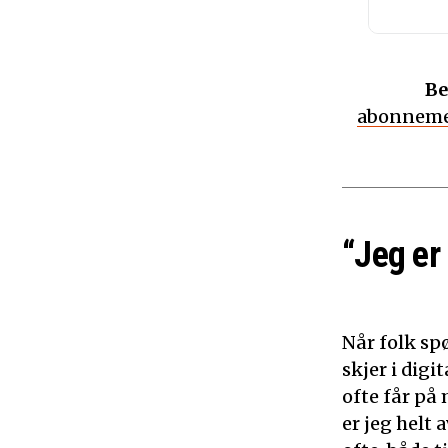
Be
abonneme
“Jeg er
Når folk sp
skjer i dig
ofte får på 
er jeg helt