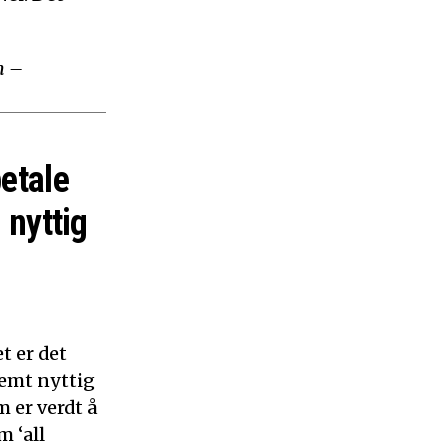
m –
betale
 nyttig
t er det
remt nyttig
 er verdt å
m ‘all