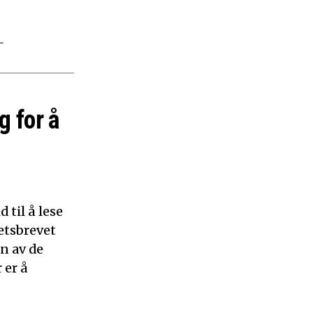
–
g for å
 til å lese
etsbrevet
n av de
 er å