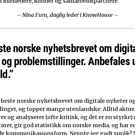
til kursledere, kunder og samarbeidspartnere.
– Nina Furu, daglig leder i KnowHouse
–
ste norske nyhetsbrevet om digit
 og problemstillinger. Anbefales 
ld.”
t beste norske nyhetsbrevet om digitale nyheter o
linger, og topper mange utenlandske: Alltid aktuelt
 og analyserer (ofte kritisk, og det er en styrke)
tører, gir god statistikk om norske media, og har e
de kommunikasjonsform. Nevnte jeg godt språk? N