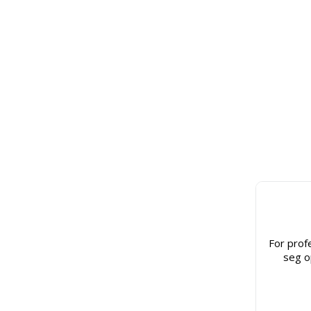
For prof
seg o