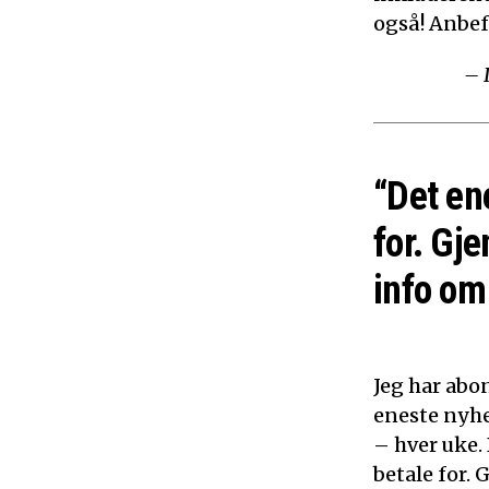
også! Anbef
– 
“Det en
for. Gje
info om 
Jeg har abon
eneste nyhe
– hver uke.
betale for. 