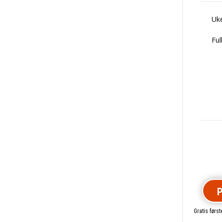
Uke
Ful
P
Gratis førs