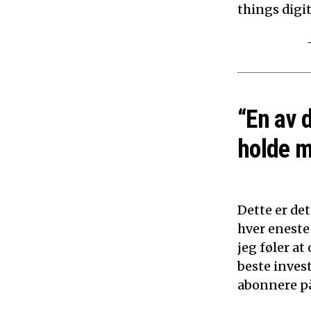
things digita
“En av 
holde m
Dette er det
hver eneste
jeg føler a
beste inves
abonnere på