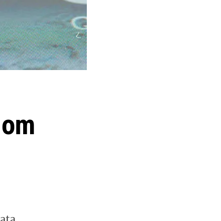
m om
ata