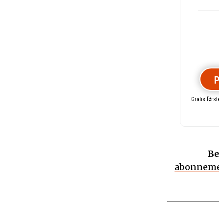
P
Gratis førs
Be
abonneme