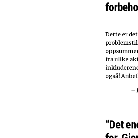
forbeho
Dette er de
problemstil
oppsummerer
fra ulike ak
inkluderen
også! Anbef
– 
“Det en