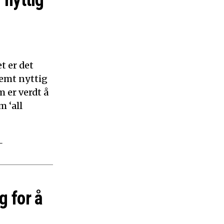
 nyttig
t er det
remt nyttig
 er verdt å
m ‘all
–
g for å