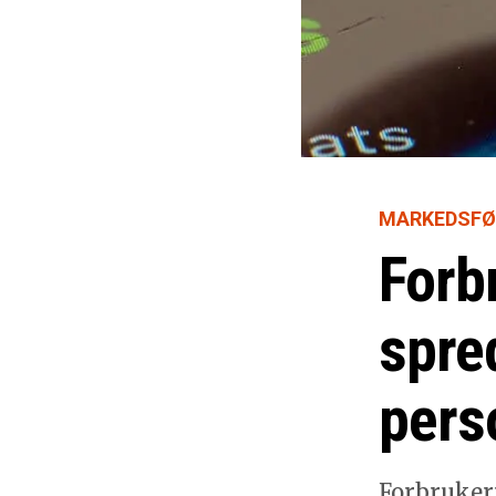
MARKEDSFØ
Forb
spre
pers
Forbruker