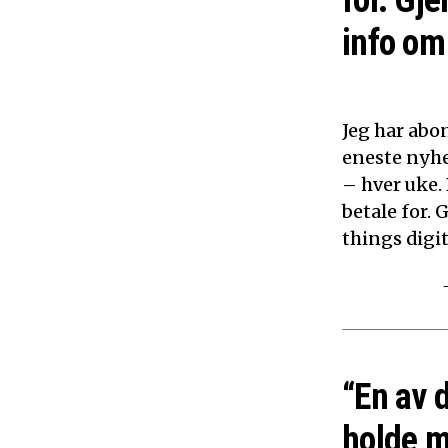
for. Gje
info om 
Jeg har abon
eneste nyhe
– hver uke.
betale for. 
things digita
“En av 
holde m