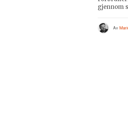
gjennom sj
Av
Mari