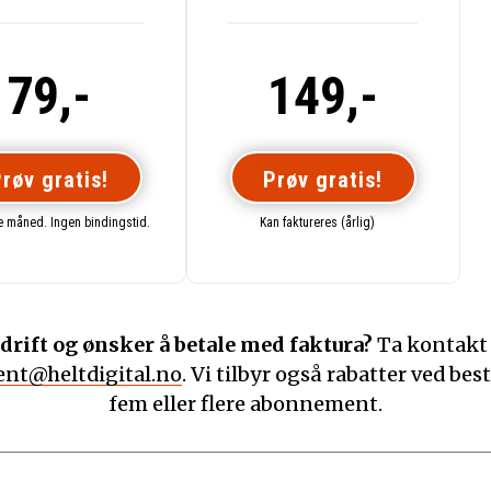
79,-
149,-
røv gratis!
Prøv gratis!
te måned. Ingen bindingstid.
Kan faktureres (årlig)
drift og ønsker å betale med faktura?
Ta kontakt
nt@heltdigital.no
. Vi tilbyr også rabatter ved best
fem eller flere abonnement.