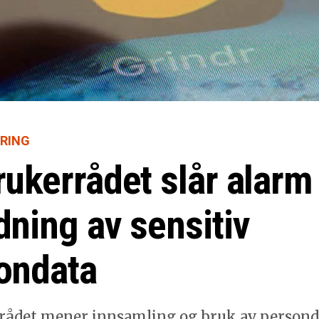
RING
rukerrådet slår alar
dning av sensitiv
ondata
rådet mener innsamling og bruk av persond