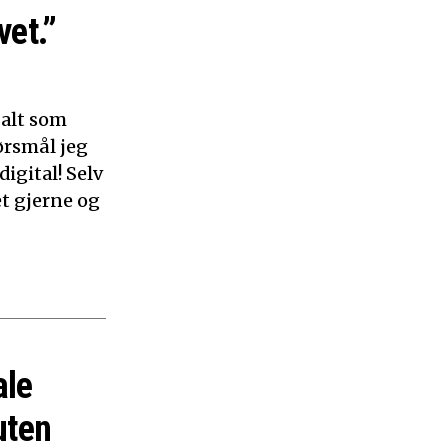
vet.”
 alt som
ørsmål jeg
digital! Selv
et gjerne og
ale
uten