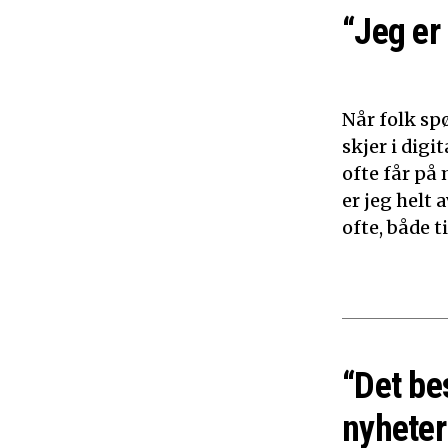
“Jeg er
Når folk sp
skjer i dig
ofte får på 
er jeg helt
ofte, både 
“Det be
nyheter