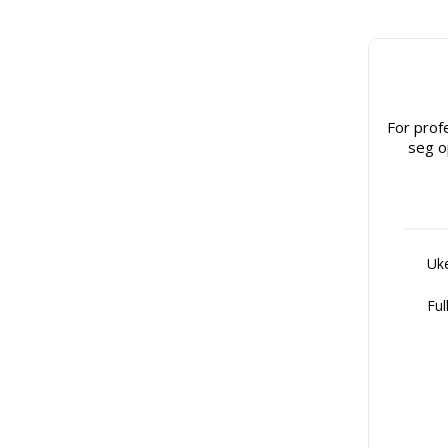
For prof
seg o
Uke
Ful