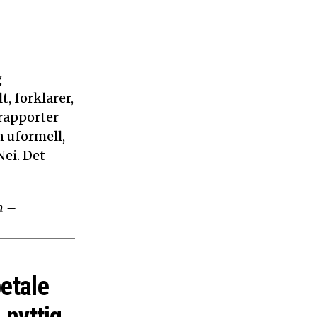
g
, forklarer,
 rapporter
n uformell,
ei. Det
m –
betale