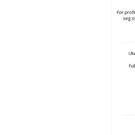
For prof
seg o
Uke
Ful