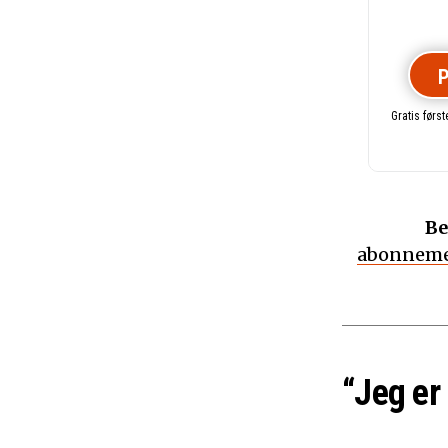
P
Gratis førs
Be
abonneme
“Jeg er