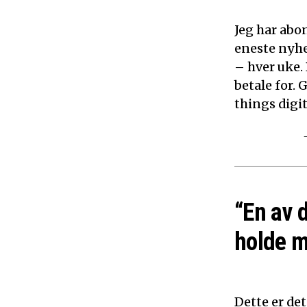
Jeg har abon
eneste nyhe
– hver uke.
betale for. 
things digita
“En av 
holde m
Dette er det