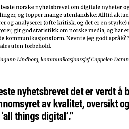
t beste norske nyhetsbrevet om digitale nyheter o
linger, og topper mange utenlandske: Alltid aktuelt
 og analyserer (ofte kritisk, og det er en styrke)
tører, gir god statistikk om norske media, og har e
de kommunikasjonsform. Nevnte jeg godt språk? N
ales uten forbehold.
Ingunn Lindborg, kommunikasjonssjef Cappelen Dam
este nyhetsbrevet det er verdt å 
nnomsyret av kvalitet, oversikt og
‘all things digital’.”