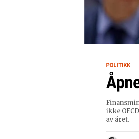
POLITIKK
Åpner
Finansmini
ikke OECD-
av året.