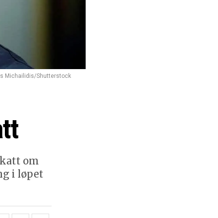
s Michailidis/Shutterstock
tt
skatt om
g i løpet