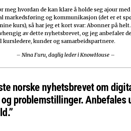
ør meg hvordan de kan klare å holde seg ajour med
ital markedsføring og kommunikasjon (det er et sp
mine kurs), så har jeg et kort svar: Abonner på helt.
 avhengig av dette nyhetsbrevet, og jeg anbefaler d
til kursledere, kunder og samarbeidspartnere.
– Nina Furu, daglig leder i KnowHouse
–
ste norske nyhetsbrevet om digit
 og problemstillinger. Anbefales 
ld.”