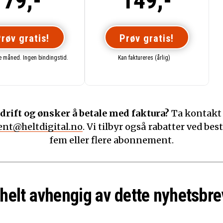
79,-
149,-
røv gratis!
Prøv gratis!
te måned. Ingen bindingstid.
Kan faktureres (årlig)
drift og ønsker å betale med faktura?
Ta kontakt
nt@heltdigital.no
. Vi tilbyr også rabatter ved best
fem eller flere abonnement.
 helt avhengig av dette nyhetsbre