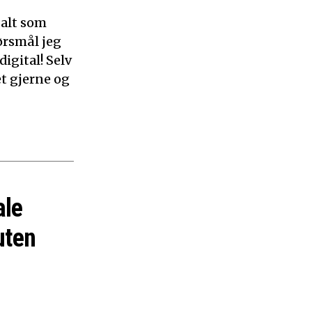
 alt som
ørsmål jeg
digital! Selv
et gjerne og
ale
uten