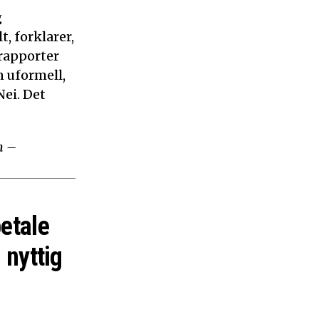
g
, forklarer,
 rapporter
n uformell,
ei. Det
m –
betale
 nyttig