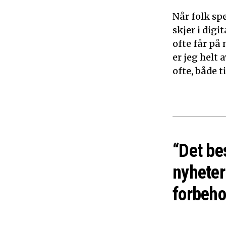
Når folk sp
skjer i dig
ofte får på 
er jeg helt
ofte, både 
“Det be
nyheter
forbeho