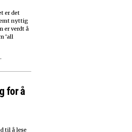
t er det
remt nyttig
 er verdt å
m ‘all
–
g for å
 til å lese