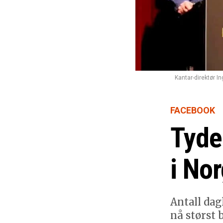
Kantar-direktør I
FACEBOOK
Tyde
i No
Antall dag
nå størst 