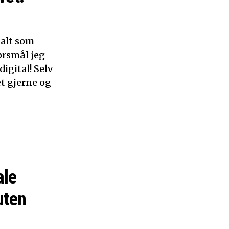
 alt som
ørsmål jeg
digital! Selv
et gjerne og
ale
uten