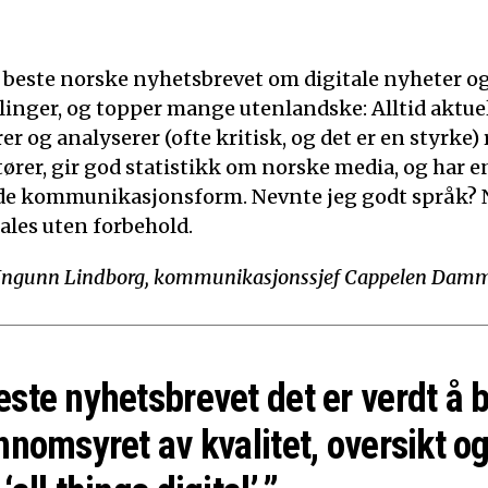
t beste norske nyhetsbrevet om digitale nyheter o
linger, og topper mange utenlandske: Alltid aktuelt
 og analyserer (ofte kritisk, og det er en styrke)
tører, gir god statistikk om norske media, og har e
de kommunikasjonsform. Nevnte jeg godt språk? N
ales uten forbehold.
Ingunn Lindborg, kommunikasjonssjef Cappelen Dam
este nyhetsbrevet det er verdt å 
nnomsyret av kvalitet, oversikt og