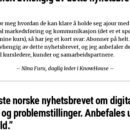
ør meg hvordan de kan klare å holde seg ajour med
ital markedsføring og kommunikasjon (det er et sp
mine kurs), så har jeg et kort svar: Abonner på helt.
 avhengig av dette nyhetsbrevet, og jeg anbefaler d
til kursledere, kunder og samarbeidspartnere.
– Nina Furu, daglig leder i KnowHouse
–
ste norske nyhetsbrevet om digit
 og problemstillinger. Anbefales 
ld.”