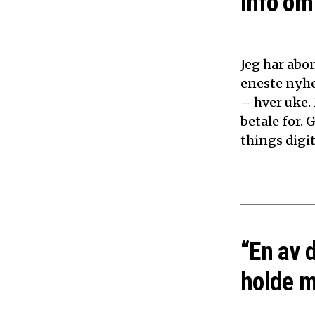
info om 
Jeg har abon
eneste nyhe
– hver uke.
betale for. 
things digita
“En av 
holde m