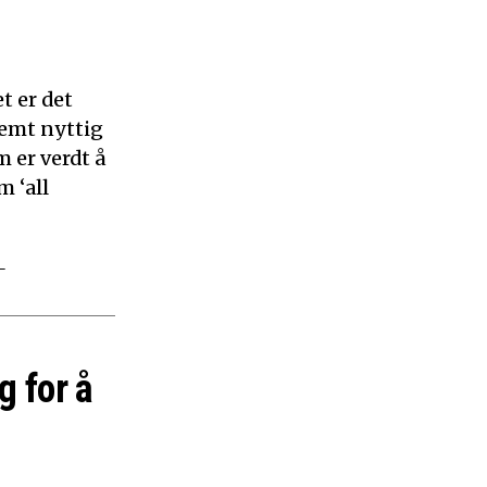
t er det
remt nyttig
 er verdt å
m ‘all
–
g for å