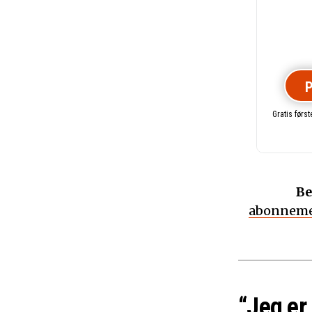
P
Gratis førs
Be
abonneme
“Jeg er