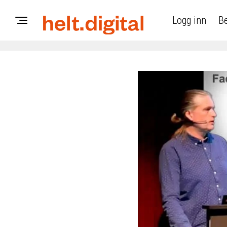
Logg inn
Be