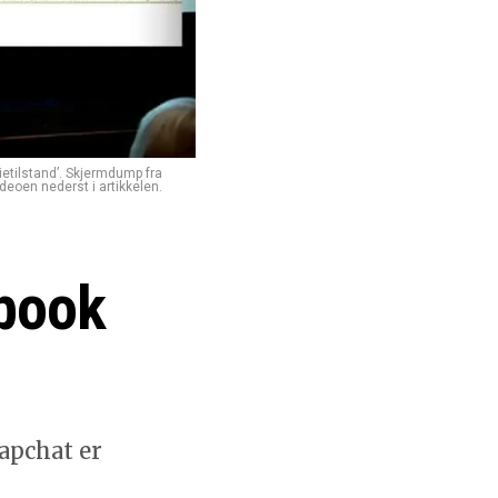
dietilstand’. Skjermdump fra
deoen nederst i artikkelen.
ebook
apchat er