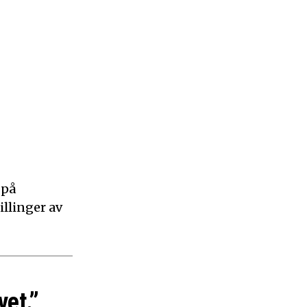
 på
illinger av
vet.”