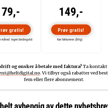
79,-
149,-
røv gratis!
Prøv gratis!
te måned. Ingen bindingstid.
Kan faktureres (årlig)
drift og ønsker å betale med faktura?
Ta kontakt
nt@heltdigital.no
. Vi tilbyr også rabatter ved best
fem eller flere abonnement.
 helt avhengig av dette nyhetsbre