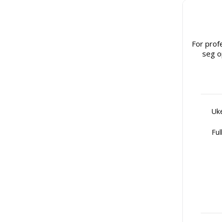
For prof
seg o
Uke
Ful