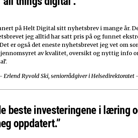
‘all things digital’.”
nert på Helt Digital sitt nyhetsbrev i mange år. De
tsbrevet jeg alltid har satt pris på og funnet ekst
 Det er også det eneste nyhetsbrevet jeg vet om som
Gjennomsyret av kvalitet, oversikt og nyttig info o
l’.
– Erlend Ryvold Ski, seniorrådgiver i Helsedirektoratet 
de beste investeringene i læring o
eg oppdatert.”