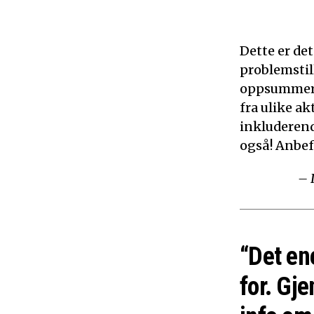
Dette er de
problemstil
oppsummerer
fra ulike ak
inkluderen
også! Anbef
– 
“Det en
for. Gje