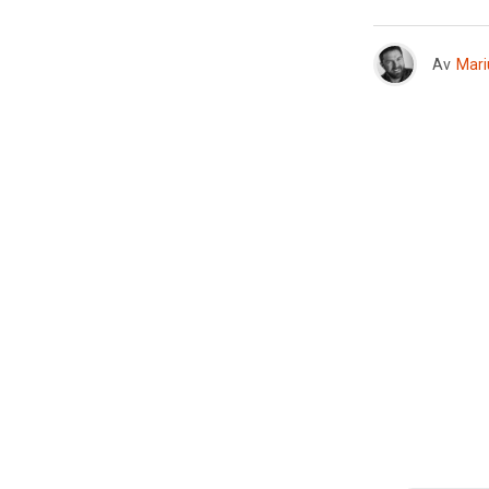
Av
Mari