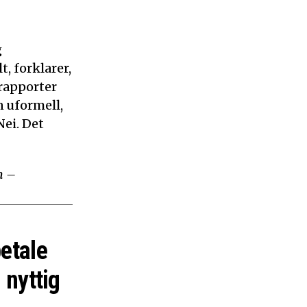
g
, forklarer,
 rapporter
n uformell,
ei. Det
m –
betale
 nyttig