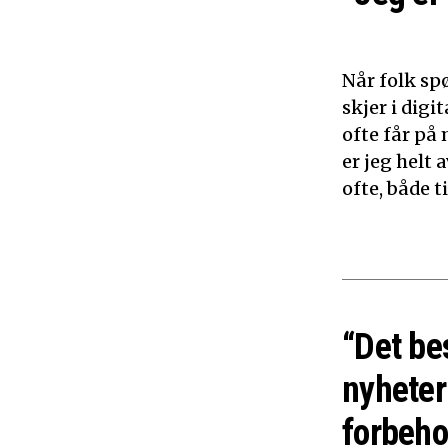
Når folk sp
skjer i dig
ofte får på 
er jeg helt
ofte, både 
“Det be
nyheter
forbeho