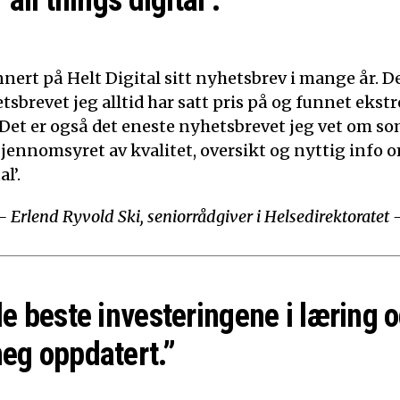
‘all things digital’.”
nert på Helt Digital sitt nyhetsbrev i mange år. De
tsbrevet jeg alltid har satt pris på og funnet ekst
 Det er også det eneste nyhetsbrevet jeg vet om som
Gjennomsyret av kvalitet, oversikt og nyttig info o
l’.
– Erlend Ryvold Ski, seniorrådgiver i Helsedirektoratet 
de beste investeringene i læring o
eg oppdatert.”