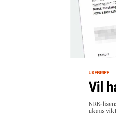
UKEBRIEF
Vil h
NRK-lisens
ukens vik