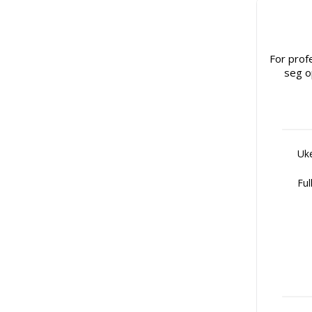
For prof
seg o
Uke
Ful