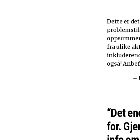
Dette er de
problemstil
oppsummerer
fra ulike ak
inkluderen
også! Anbef
– 
“Det en
for. Gje