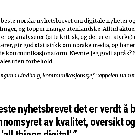
t beste norske nyhetsbrevet om digitale nyheter o
linger, og topper mange utenlandske: Alltid aktuelt
 og analyserer (ofte kritisk, og det er en styrke)
tører, gir god statistikk om norske media, og har e
de kommunikasjonsform. Nevnte jeg godt språk? N
ales uten forbehold.
Ingunn Lindborg, kommunikasjonssjef Cappelen Dam
este nyhetsbrevet det er verdt å 
nnomsyret av kvalitet, oversikt og