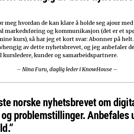
ør meg hvordan de kan klare å holde seg ajour med
ital markedsføring og kommunikasjon (det er et sp
mine kurs), så har jeg et kort svar: Abonner på helt.
 avhengig av dette nyhetsbrevet, og jeg anbefaler d
til kursledere, kunder og samarbeidspartnere.
– Nina Furu, daglig leder i KnowHouse
–
ste norske nyhetsbrevet om digit
 og problemstillinger. Anbefales 
ld.”