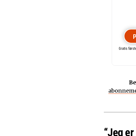
P
Gratis førs
Be
abonneme
“Jeg er