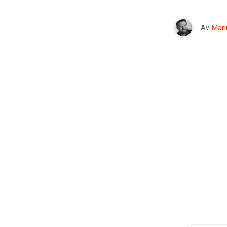
Av
Mari