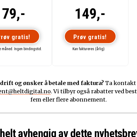
79,-
149,-
røv gratis!
Prøv gratis!
te måned. Ingen bindingstid.
Kan faktureres (årlig)
drift og ønsker å betale med faktura?
Ta kontakt
nt@heltdigital.no
. Vi tilbyr også rabatter ved best
fem eller flere abonnement.
 helt avhengig av dette nyhetsbre