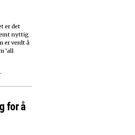
t er det
remt nyttig
 er verdt å
m ‘all
–
g for å