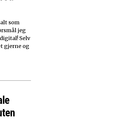
 alt som
ørsmål jeg
digital! Selv
et gjerne og
ale
uten