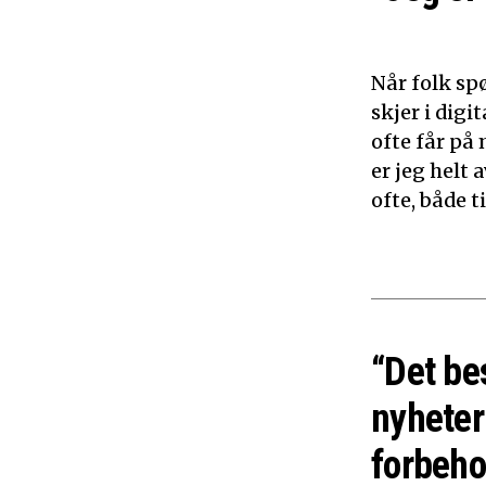
Når folk sp
skjer i dig
ofte får på 
er jeg helt
ofte, både 
“Det be
nyheter
forbeho