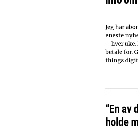
info om 
Jeg har abon
eneste nyhe
– hver uke.
betale for. 
things digita
“En av 
holde m