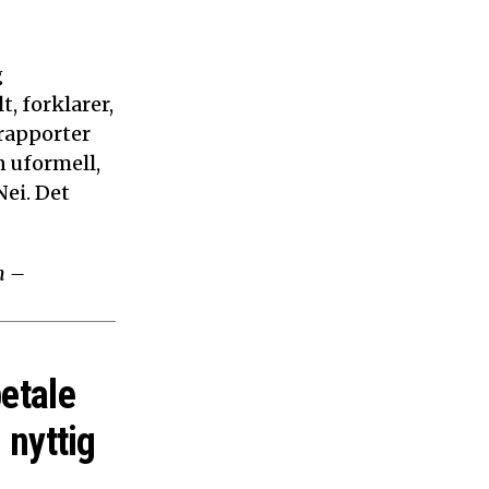
g
, forklarer,
 rapporter
n uformell,
ei. Det
m –
betale
 nyttig