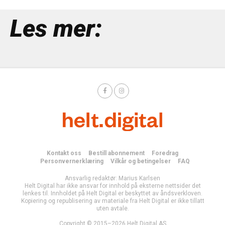
Les mer:
Kontakt oss
Bestill abonnement
Foredrag
Personvernerklæring
Vilkår og betingelser
FAQ
Ansvarlig redaktør: Marius Karlsen
Helt Digital har ikke ansvar for innhold på eksterne nettsider det
lenkes til. Innholdet på Helt Digital er beskyttet av åndsverkloven.
Kopiering og republisering av materiale fra Helt Digital er ikke tillatt
uten avtale.
Copyright © 2015–2026 Helt Digital AS