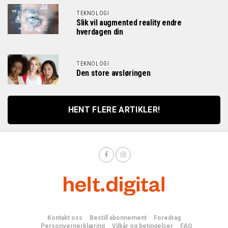
TEKNOLOGI
Slik vil augmented reality endre
hverdagen din
TEKNOLOGI
Den store avsløringen
HENT FLERE ARTIKLER!
Kontakt oss
Bestill abonnement
Foredrag
Personvernerklæring
Vilkår og betingelser
FAQ