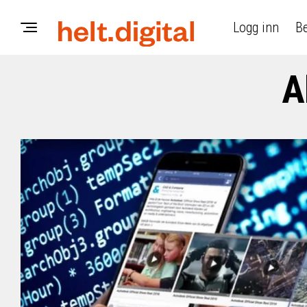
Logg inn
Be
A