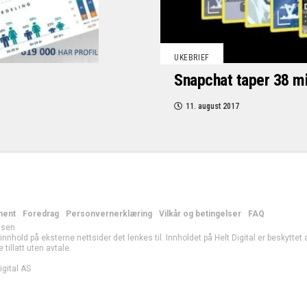
UKEBRIEF
Snapchat taper 38 mi
11. august 2017
ment
Foredrag
Personvernerklæring
Vilkår og betingelser
FAQ
lsen
r innhold på eksterne nettsider det lenkes til. Innholdet på Helt Digital er beskytte
e tillatt uten avtale.
gital AS