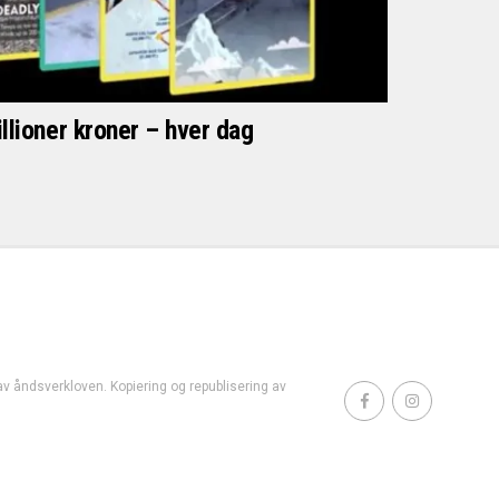
llioner kroner – hver dag
t av åndsverkloven. Kopiering og republisering av