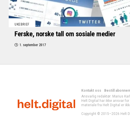
UKEBRIEF
Ferske, norske tall om sosiale medier
1. september 2017
Kontakt oss
Bestill abonne
Ansvarlig redaktør: Marius Kar
Helt Digital har ikke ansvar fo
materiale fra Helt Digital er ikk
Copyright © 2015–2026 Helt Di