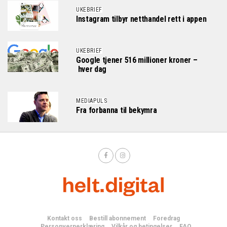
UKEBRIEF
Instagram tilbyr netthandel rett i appen
UKEBRIEF
Google tjener 516 millioner kroner –
hver dag
MEDIAPULS
Fra forbanna til bekymra
Kontakt oss
Bestill abonnement
Foredrag
Personvernerklæring
Vilkår og betingelser
FAQ