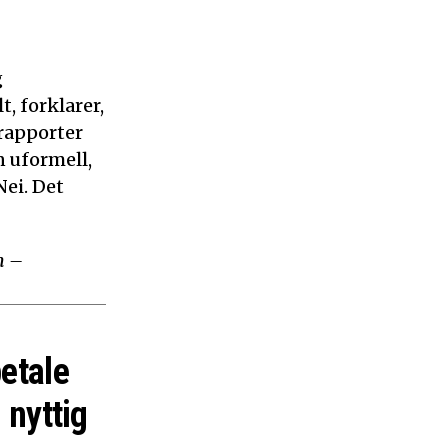
g
, forklarer,
 rapporter
n uformell,
ei. Det
m –
betale
 nyttig