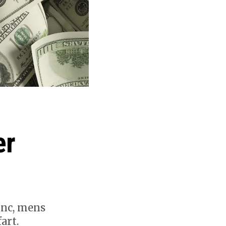
er
Inc, mens
art.