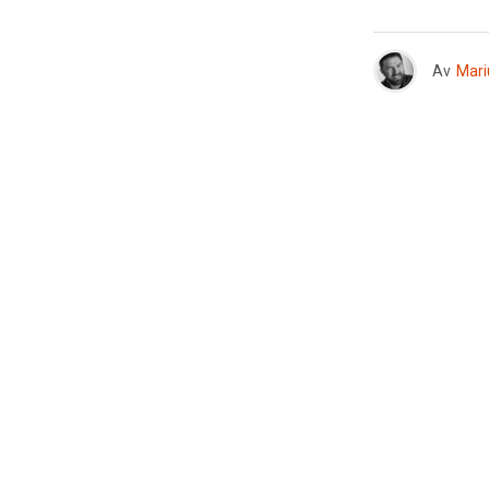
Av
Mari