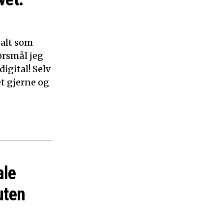
 alt som
ørsmål jeg
digital! Selv
et gjerne og
ale
uten