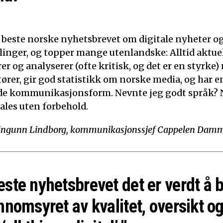
t beste norske nyhetsbrevet om digitale nyheter o
linger, og topper mange utenlandske: Alltid aktuelt
 og analyserer (ofte kritisk, og det er en styrke)
tører, gir god statistikk om norske media, og har e
de kommunikasjonsform. Nevnte jeg godt språk? N
ales uten forbehold.
Ingunn Lindborg, kommunikasjonssjef Cappelen Dam
este nyhetsbrevet det er verdt å 
nnomsyret av kvalitet, oversikt og