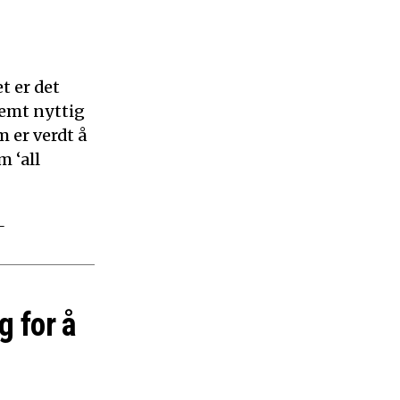
t er det
remt nyttig
 er verdt å
m ‘all
–
g for å