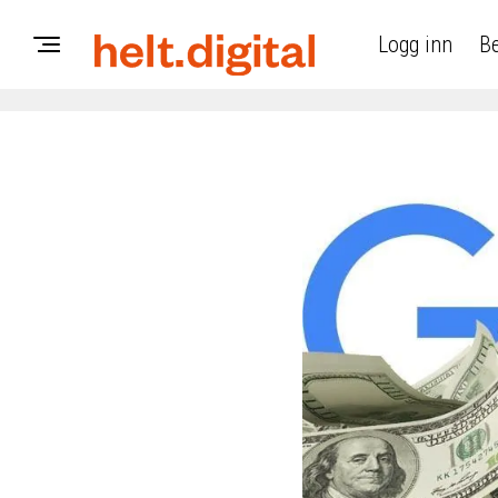
Logg inn
Be