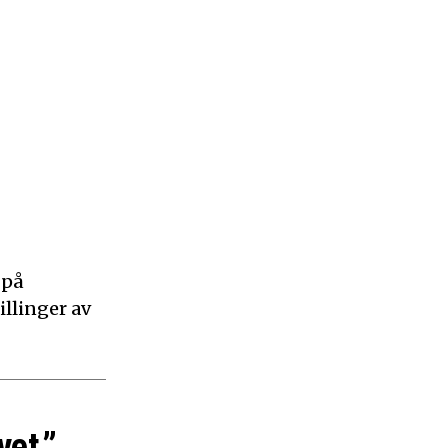
 på
illinger av
vet.”