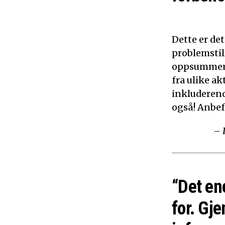
Dette er de
problemstil
oppsummerer
fra ulike ak
inkluderen
også! Anbef
– 
“Det en
for. Gje