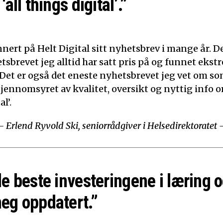
‘all things digital’.”
nert på Helt Digital sitt nyhetsbrev i mange år. De
tsbrevet jeg alltid har satt pris på og funnet ekst
 Det er også det eneste nyhetsbrevet jeg vet om som
Gjennomsyret av kvalitet, oversikt og nyttig info o
l’.
– Erlend Ryvold Ski, seniorrådgiver i Helsedirektoratet 
de beste investeringene i læring o
eg oppdatert.”