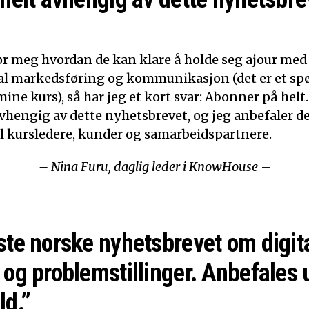
ør meg hvordan de kan klare å holde seg ajour med
ital markedsføring og kommunikasjon (det er et sp
mine kurs), så har jeg et kort svar: Abonner på helt.
 avhengig av dette nyhetsbrevet, og jeg anbefaler d
til kursledere, kunder og samarbeidspartnere.
– Nina Furu, daglig leder i KnowHouse
–
ste norske nyhetsbrevet om digit
 og problemstillinger. Anbefales 
ld.”