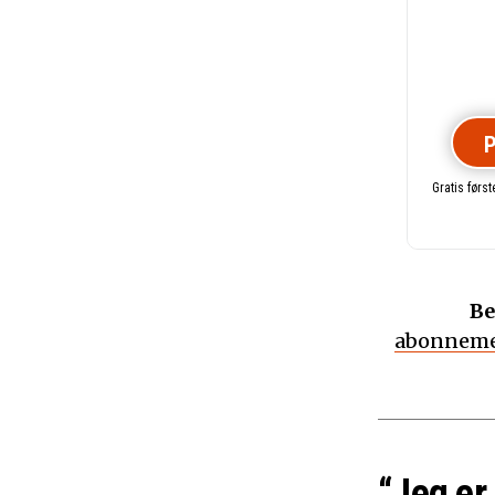
P
Gratis førs
Be
abonneme
“Jeg er