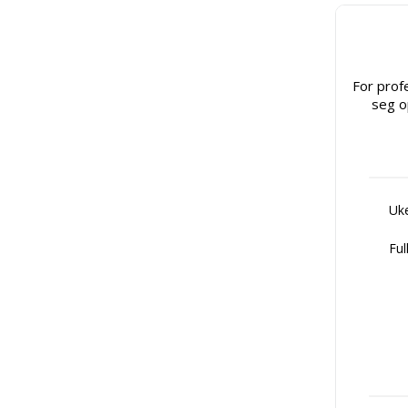
For prof
seg o
Uke
Ful