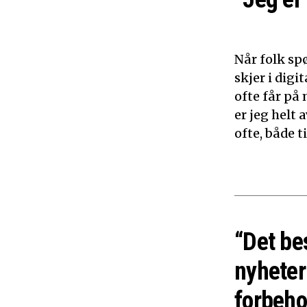
Når folk sp
skjer i dig
ofte får på 
er jeg helt
ofte, både 
“Det be
nyheter
forbeho