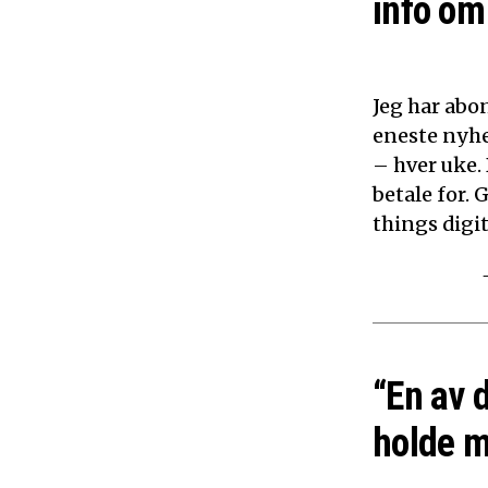
info om 
Jeg har abon
eneste nyhe
– hver uke.
betale for. 
things digita
“En av 
holde m