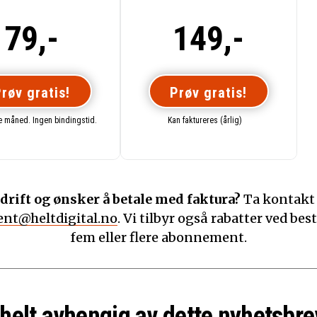
79,-
149,-
røv gratis!
Prøv gratis!
te måned. Ingen bindingstid.
Kan faktureres (årlig)
drift og ønsker å betale med faktura?
Ta kontakt
nt@heltdigital.no
. Vi tilbyr også rabatter ved best
fem eller flere abonnement.
 helt avhengig av dette nyhetsbre