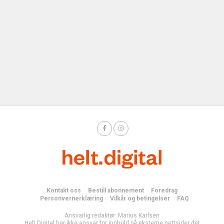
Kontakt oss
Bestill abonnement
Foredrag
Personvernerklæring
Vilkår og betingelser
FAQ
Ansvarlig redaktør: Marius Karlsen
Helt Digital har ikke ansvar for innhold på eksterne nettsider det