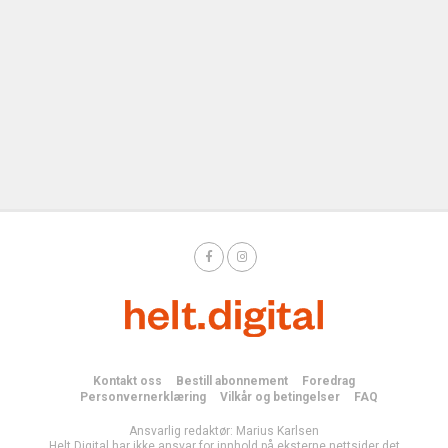
Kontakt oss
Bestill abonnement
Foredrag
Personvernerklæring
Vilkår og betingelser
FAQ
Ansvarlig redaktør: Marius Karlsen
Helt Digital har ikke ansvar for innhold på eksterne nettsider det