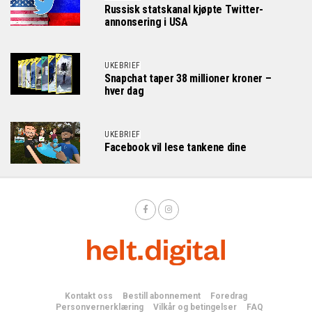
Russisk statskanal kjøpte Twitter-
annonsering i USA
UKEBRIEF
Snapchat taper 38 millioner kroner –
hver dag
UKEBRIEF
Facebook vil lese tankene dine
Kontakt oss
Bestill abonnement
Foredrag
Personvernerklæring
Vilkår og betingelser
FAQ