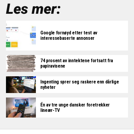
Les mer:
Google fornøyd etter test av
interessebaserte annonser
74 prosent av inntektene fortsatt fra
papiravisene
Ingenting sprer seg raskere enn dårlige
nyheter
Én av tre unge dansker foretrekker
lineær-TV