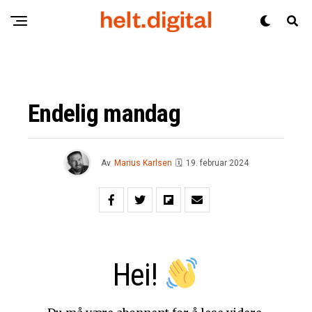
Endelig mandag
Av
Marius Karlsen
🗓
19. februar 2024
Hei!