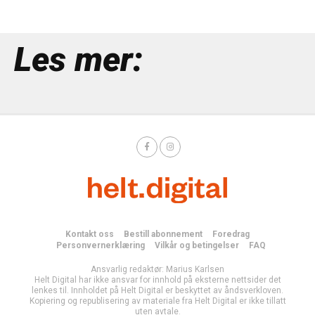
Les mer:
Kontakt oss
Bestill abonnement
Foredrag
Personvernerklæring
Vilkår og betingelser
FAQ
Ansvarlig redaktør: Marius Karlsen
Helt Digital har ikke ansvar for innhold på eksterne nettsider det
lenkes til. Innholdet på Helt Digital er beskyttet av åndsverkloven.
Kopiering og republisering av materiale fra Helt Digital er ikke tillatt
uten avtale.