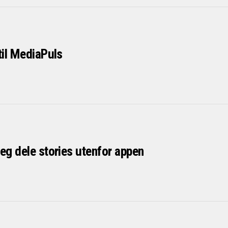
til MediaPuls
eg dele stories utenfor appen