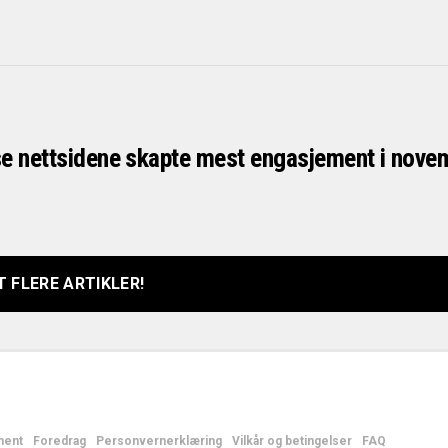
e nettsidene skapte mest engasjement i nove
 FLERE ARTIKLER!
ment
Foredrag
Personvernerklæring
Vilkår og betingelser
FAQ