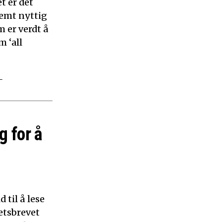
t er det
remt nyttig
 er verdt å
m ‘all
–
g for å
 til å lese
etsbrevet