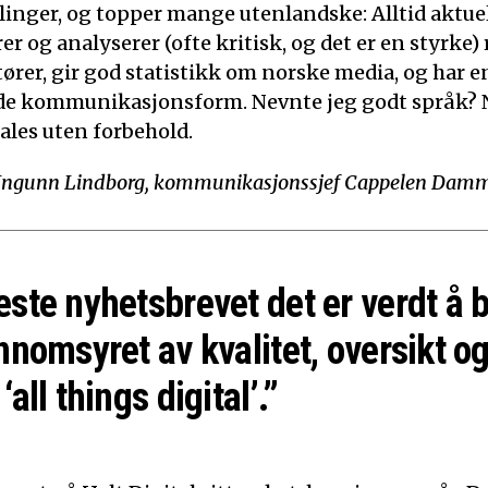
linger, og topper mange utenlandske: Alltid aktuelt
 og analyserer (ofte kritisk, og det er en styrke)
tører, gir god statistikk om norske media, og har e
de kommunikasjonsform. Nevnte jeg godt språk? N
ales uten forbehold.
Ingunn Lindborg, kommunikasjonssjef Cappelen Dam
este nyhetsbrevet det er verdt å 
nnomsyret av kvalitet, oversikt og
‘all things digital’.”