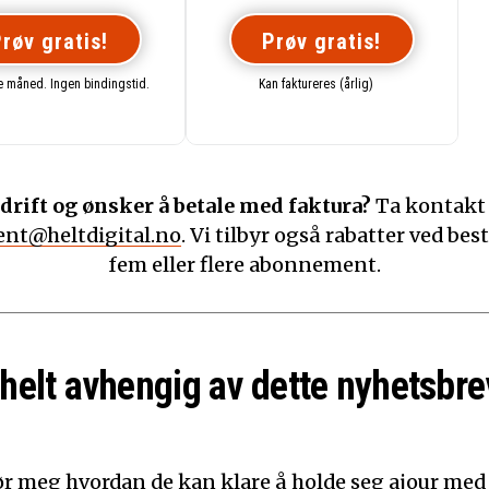
røv gratis!
Prøv gratis!
te måned. Ingen bindingstid.
Kan faktureres (årlig)
drift og ønsker å betale med faktura?
Ta kontakt
nt@heltdigital.no
. Vi tilbyr også rabatter ved best
fem eller flere abonnement.
 helt avhengig av dette nyhetsbre
ør meg hvordan de kan klare å holde seg ajour med