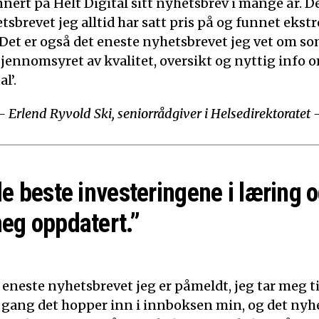
nert på Helt Digital sitt nyhetsbrev i mange år. De
tsbrevet jeg alltid har satt pris på og funnet ekst
 Det er også det eneste nyhetsbrevet jeg vet om som
Gjennomsyret av kvalitet, oversikt og nyttig info o
l’.
– Erlend Ryvold Ski, seniorrådgiver i Helsedirektoratet 
de beste investeringene i læring o
eg oppdatert.”
 eneste nyhetsbrevet jeg er påmeldt, jeg tar meg tid
 gang det hopper inn i innboksen min, og det nyh