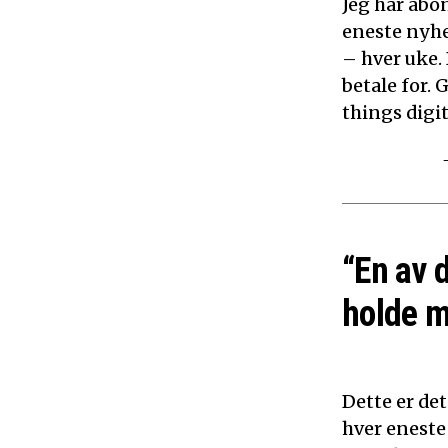
Jeg har abon
eneste nyhe
– hver uke.
betale for. 
things digita
“En av 
holde m
Dette er det
hver eneste