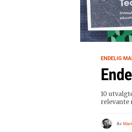
ENDELIG M
Ende
10 utvalgt
relevante 
Av
Mari