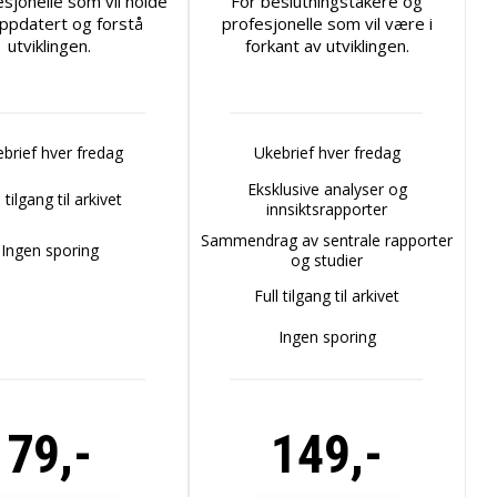
esjonelle som vil holde
For beslutningstakere og
ppdatert og forstå
profesjonelle som vil være i
utviklingen.
forkant av utviklingen.
brief hver fredag
Ukebrief hver fredag
Eksklusive analyser og
l tilgang til arkivet
innsiktsrapporter
Sammendrag av sentrale rapporter
Ingen sporing
og studier
Full tilgang til arkivet
Ingen sporing
79,-
149,-