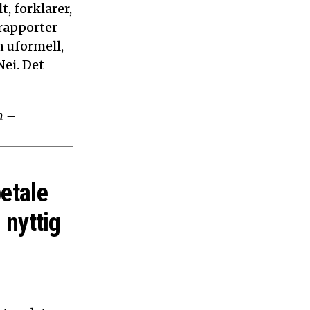
, forklarer,
 rapporter
n uformell,
ei. Det
m –
betale
 nyttig