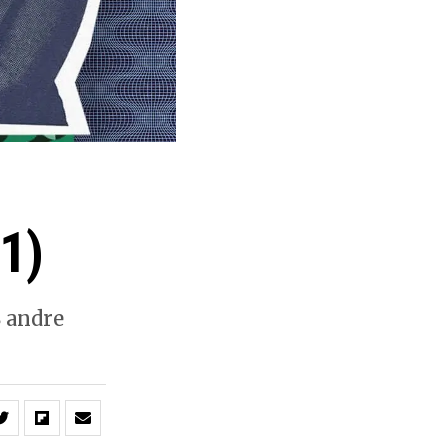
1)
8 andre