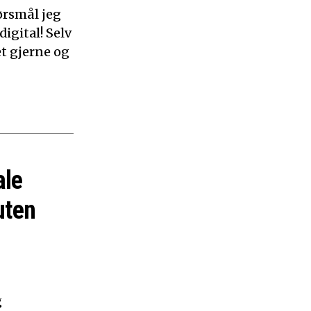
ørsmål jeg
digital! Selv
et gjerne og
ale
uten
g