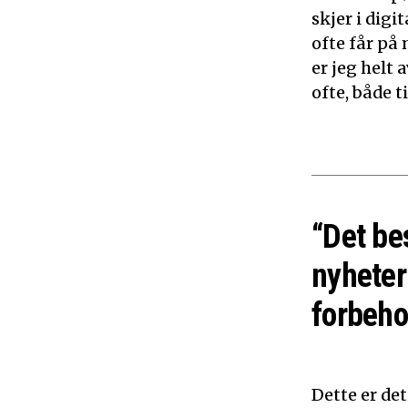
skjer i dig
ofte får på 
er jeg helt
ofte, både 
“Det be
nyheter
forbeho
Dette er de