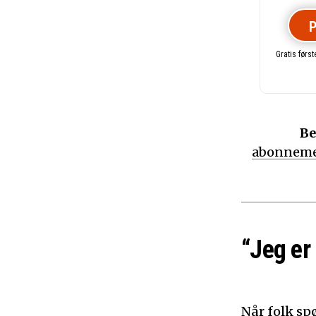
P
Gratis førs
Be
abonneme
“Jeg er
Når folk sp