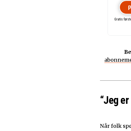
P
Gratis førs
Be
abonneme
“Jeg er
Når folk sp