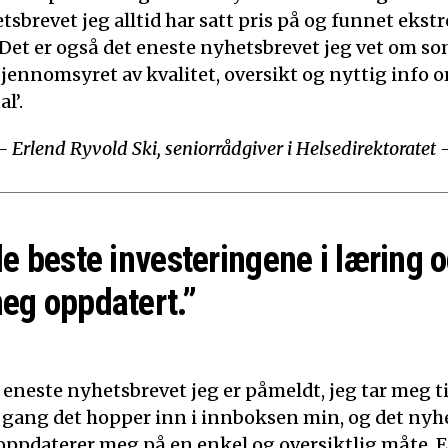
tsbrevet jeg alltid har satt pris på og funnet ekst
 Det er også det eneste nyhetsbrevet jeg vet om som
Gjennomsyret av kvalitet, oversikt og nyttig info o
l’.
– Erlend Ryvold Ski, seniorrådgiver i Helsedirektoratet 
de beste investeringene i læring o
eg oppdatert.”
 eneste nyhetsbrevet jeg er påmeldt, jeg tar meg tid
 gang det hopper inn i innboksen min, og det nyh
t oppdaterer meg på en enkel og oversiktlig måte. E