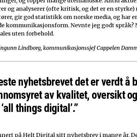
linger, og topper mange utenlandske: Alltid aktuelt
 og analyserer (ofte kritisk, og det er en styrke)
tører, gir god statistikk om norske media, og har e
de kommunikasjonsform. Nevnte jeg godt språk? N
ales uten forbehold.
Ingunn Lindborg, kommunikasjonssjef Cappelen Dam
este nyhetsbrevet det er verdt å 
nnomsyret av kvalitet, oversikt og
‘all things digital’.”
nert på Helt Digital sitt nyhetsbrev i mange år. De