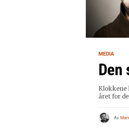
MEDIA
Den 
Klokkene h
året for de
Av
Mari