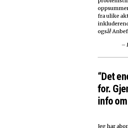
problemstil
oppsummerer
fra ulike ak
inkluderen
også! Anbef
– 
“Det en
for. Gje
info om 
Jeg har abon