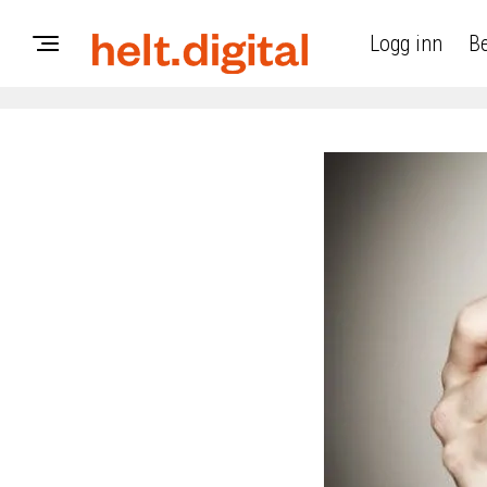
Logg inn
Be