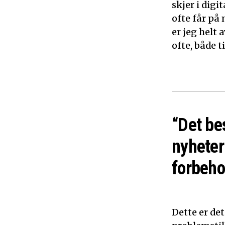
skjer i dig
ofte får på 
er jeg helt
ofte, både 
“Det be
nyheter
forbeho
Dette er de