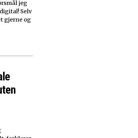
ørsmål jeg
digital! Selv
et gjerne og
ale
uten
g