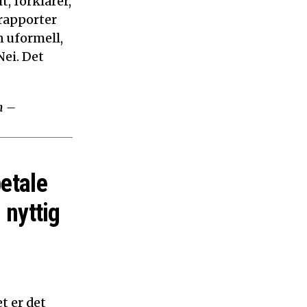
, forklarer,
 rapporter
n uformell,
ei. Det
m –
betale
 nyttig
t er det