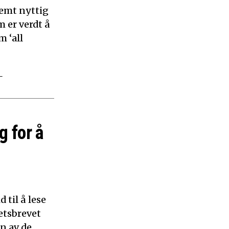
remt nyttig
 er verdt å
m ‘all
–
g for å
 til å lese
etsbrevet
n av de