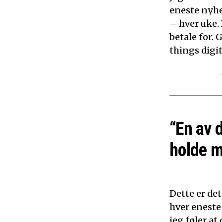
eneste nyhe
– hver uke.
betale for. 
things digita
“En av 
holde m
Dette er det
hver eneste
jeg føler a