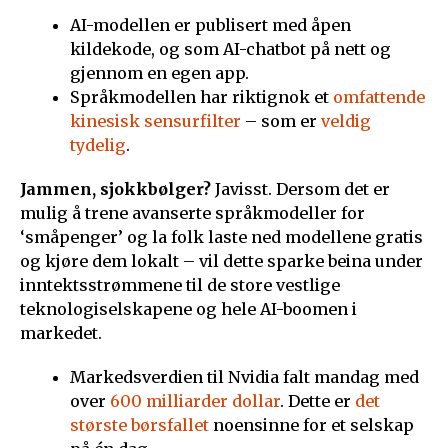
AI-modellen er publisert med åpen
kildekode, og som AI-chatbot på nett og
gjennom en egen app.
Språkmodellen har riktignok et
omfattende
kinesisk sensurfilter
– som er
veldig
tydelig
.
Jammen, sjokkbølger?
Javisst. Dersom det er
mulig å trene avanserte språkmodeller for
‘småpenger’ og la folk laste ned modellene gratis
og kjøre dem lokalt – vil dette sparke beina under
inntektsstrømmene til de store vestlige
teknologiselskapene og hele AI-boomen i
markedet.
Markedsverdien til Nvidia falt mandag med
over
600 milliarder dollar
. Dette er
det
største børsfallet
noensinne for et selskap