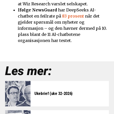
at Wiz Research varslet selskapet.
Ifølge NewsGuard
har DeepSeeks AI-
chatbot en feilrate på
83 prosent
når det
gjelder spørsmål om nyheter og
informasjon – og den havner dermed på 10.
plass blant de 11 AI-chatbotene
organisasjonen har testet.
Les mer:
Ukebrief (uke 32-2026)