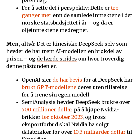
på én dag.
For å sette det i perspektiv: Dette er
tre
ganger mer
enn de samlede inntektene i det
norske statsbudsjettet i år – og da er
oljeinntektene medregnet.
Men, altså:
Det er kinesiske DeepSeek selv som
hevder de har trent AI-modellen en brøkdel av
prisen – og
de lærde strides
om hvor troverdig
denne påstanden er.
OpenAI sier
de har bevis
for at DeepSeek har
brukt GPT-modellene
deres uten tillatelse
for å trene sin egen modell.
SemiAnalysis hevder DeepSeek brukte over
500 millioner dollar
på å kjøpe Nvidia-
brikker
før oktober 2023
, og tross
eksportforbud skal Nvidia ha solgt
databrikker for over
10,3 milliarder dollar
til