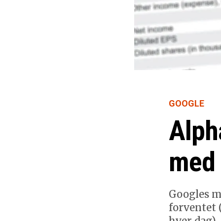
GOOGLE
Alph
med 
Googles mo
forventet 
hver dag).