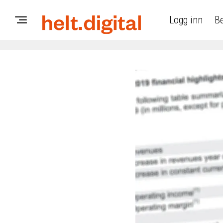
Logg inn
Be