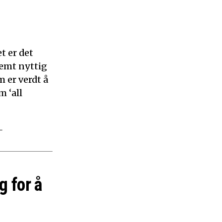
t er det
remt nyttig
 er verdt å
m ‘all
–
g for å