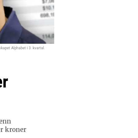
apet Alphabet i 3. kvartal.
er
 enn
er kroner