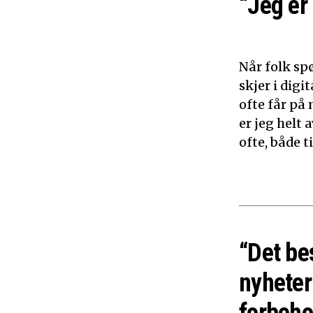
“Jeg er
Når folk sp
skjer i dig
ofte får på 
er jeg helt
ofte, både 
“Det be
nyheter