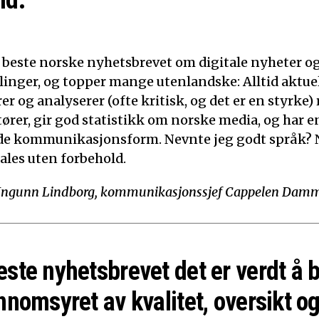
ld.”
t beste norske nyhetsbrevet om digitale nyheter o
linger, og topper mange utenlandske: Alltid aktuelt
 og analyserer (ofte kritisk, og det er en styrke)
tører, gir god statistikk om norske media, og har e
de kommunikasjonsform. Nevnte jeg godt språk? N
ales uten forbehold.
Ingunn Lindborg, kommunikasjonssjef Cappelen Dam
este nyhetsbrevet det er verdt å 
nnomsyret av kvalitet, oversikt og