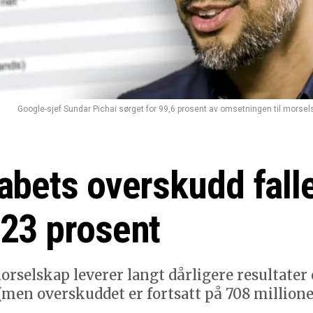
Google-sjef Sundar Pichai sørget for 99,6 prosent av omsetningen til morselsk
abets overskudd fall
23 prosent
rselskap leverer langt dårligere resultater
(men overskuddet er fortsatt på 708 million