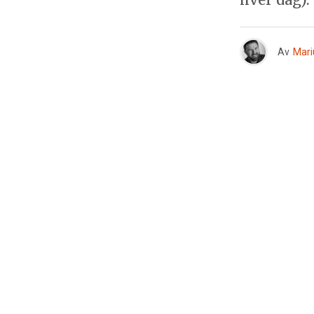
Av
Mari