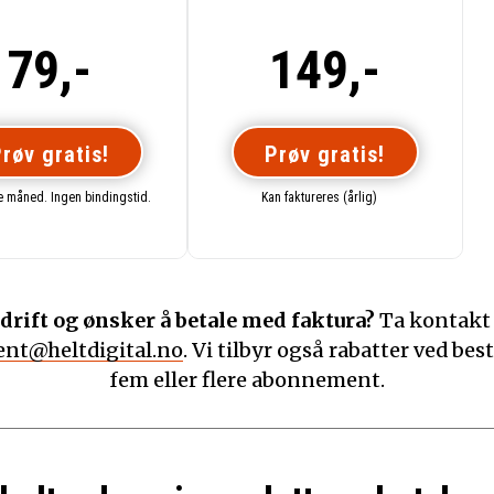
79,-
149,-
røv gratis!
Prøv gratis!
te måned. Ingen bindingstid.
Kan faktureres (årlig)
drift og ønsker å betale med faktura?
Ta kontakt
nt@heltdigital.no
. Vi tilbyr også rabatter ved best
fem eller flere abonnement.