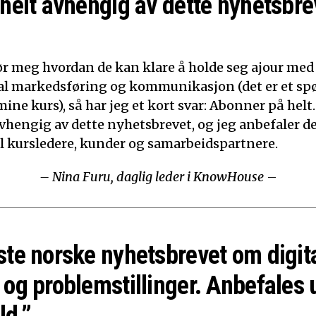
 helt avhengig av dette nyhetsbre
ør meg hvordan de kan klare å holde seg ajour med
ital markedsføring og kommunikasjon (det er et sp
mine kurs), så har jeg et kort svar: Abonner på helt.
 avhengig av dette nyhetsbrevet, og jeg anbefaler d
til kursledere, kunder og samarbeidspartnere.
– Nina Furu, daglig leder i KnowHouse
–
ste norske nyhetsbrevet om digit
 og problemstillinger. Anbefales 