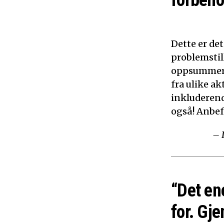
forbeho
Dette er de
problemstil
oppsummerer
fra ulike ak
inkluderen
også! Anbef
– 
“Det en
for. Gje