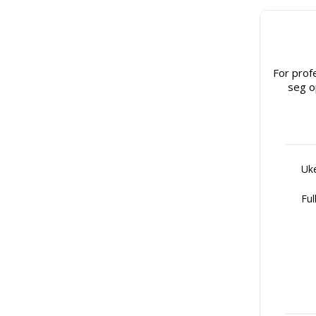
For prof
seg o
Uke
Ful