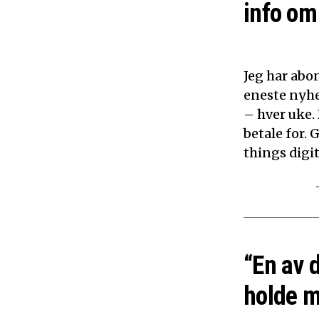
info om 
Jeg har abon
eneste nyhe
– hver uke.
betale for. 
things digita
“En av 
holde m