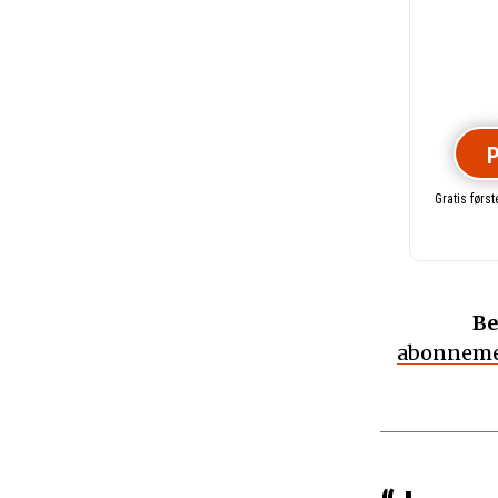
P
Gratis førs
Be
abonneme