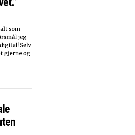
vet.”
 alt som
ørsmål jeg
digital! Selv
et gjerne og
ale
uten