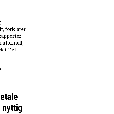
g
, forklarer,
 rapporter
n uformell,
ei. Det
m –
betale
 nyttig