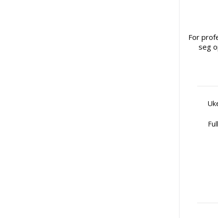
For prof
seg o
Uke
Ful