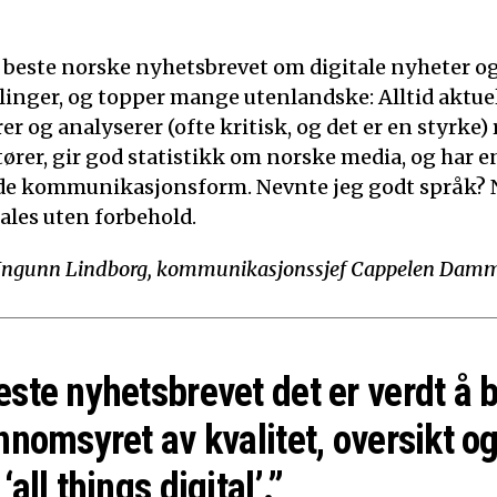
t beste norske nyhetsbrevet om digitale nyheter o
linger, og topper mange utenlandske: Alltid aktuelt
 og analyserer (ofte kritisk, og det er en styrke)
tører, gir god statistikk om norske media, og har e
de kommunikasjonsform. Nevnte jeg godt språk? N
ales uten forbehold.
Ingunn Lindborg, kommunikasjonssjef Cappelen Dam
este nyhetsbrevet det er verdt å 
nnomsyret av kvalitet, oversikt og
‘all things digital’.”