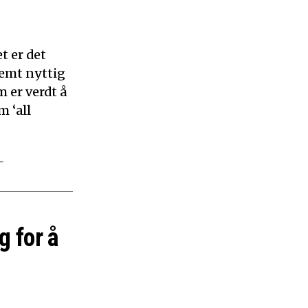
t er det
remt nyttig
 er verdt å
m ‘all
–
g for å