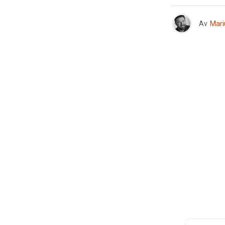
Av
Mari