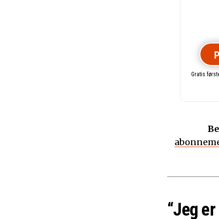
P
Gratis førs
Be
abonneme
“Jeg er