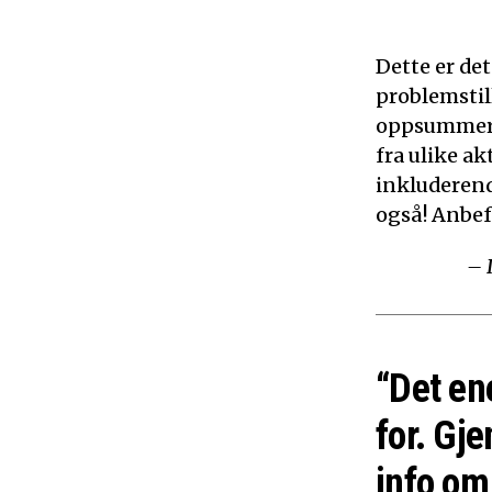
Dette er de
problemstil
oppsummerer
fra ulike ak
inkluderen
også! Anbef
– 
“Det en
for. Gje
info om 