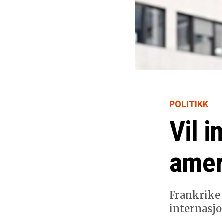
POLITIKK
Vil i
amer
Frankrike 
internasjo