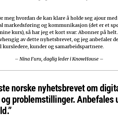
ør meg hvordan de kan klare å holde seg ajour med
ital markedsføring og kommunikasjon (det er et sp
mine kurs), så har jeg et kort svar: Abonner på helt.
 avhengig av dette nyhetsbrevet, og jeg anbefaler d
til kursledere, kunder og samarbeidspartnere.
– Nina Furu, daglig leder i KnowHouse
–
ste norske nyhetsbrevet om digit
 og problemstillinger. Anbefales 
ld.”