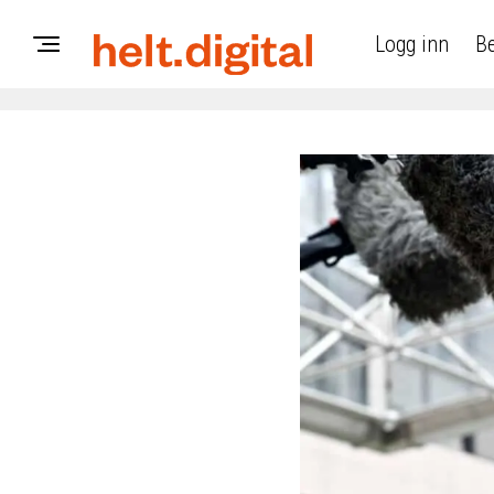
Logg inn
Be