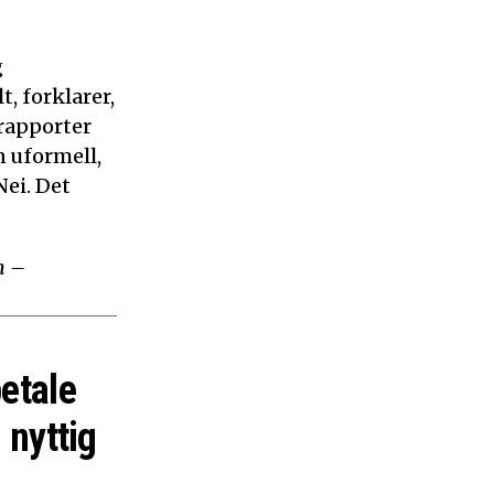
g
, forklarer,
 rapporter
n uformell,
ei. Det
m –
betale
 nyttig