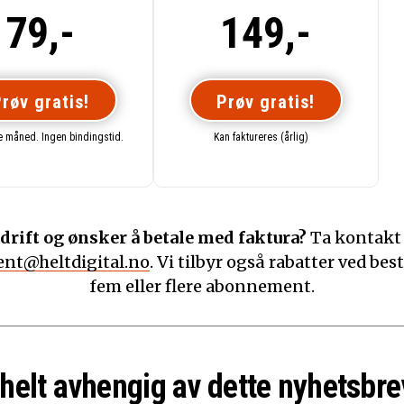
79,-
149,-
røv gratis!
Prøv gratis!
te måned. Ingen bindingstid.
Kan faktureres (årlig)
drift og ønsker å betale med faktura?
Ta kontakt
nt@heltdigital.no
. Vi tilbyr også rabatter ved best
fem eller flere abonnement.
 helt avhengig av dette nyhetsbre