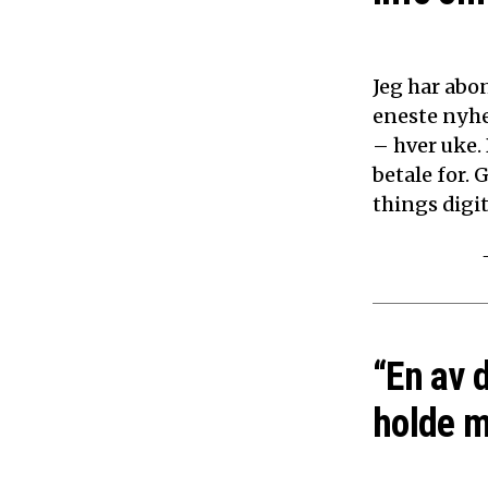
Jeg har abon
eneste nyhe
– hver uke.
betale for. 
things digita
“En av 
holde m