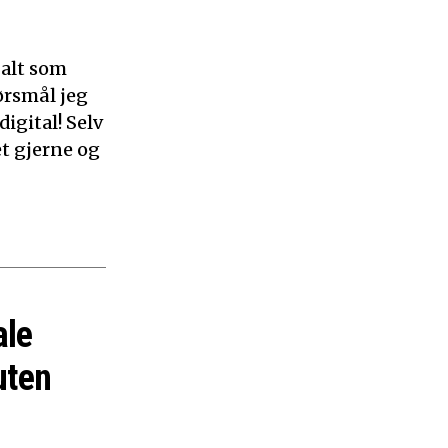
 alt som
ørsmål jeg
digital! Selv
et gjerne og
ale
uten