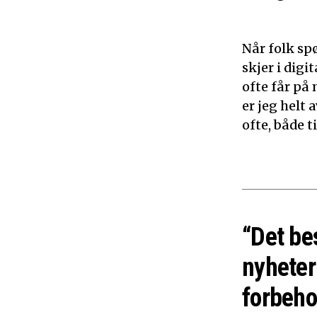
Når folk sp
skjer i dig
ofte får på 
er jeg helt
ofte, både 
“Det be
nyheter
forbeho