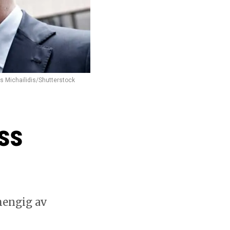
os Michailidis/Shutterstock
oss
vhengig av