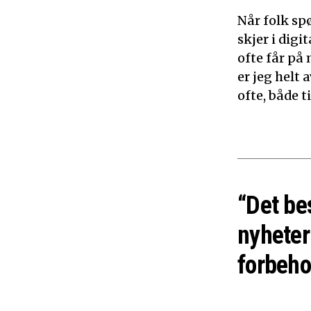
Når folk sp
skjer i dig
ofte får på 
er jeg helt
ofte, både 
“Det be
nyheter
forbeho