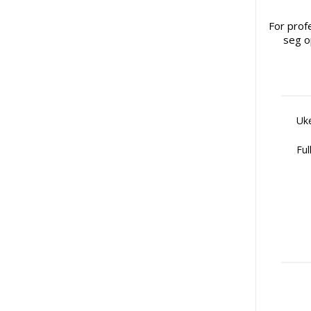
For prof
seg o
Uke
Ful