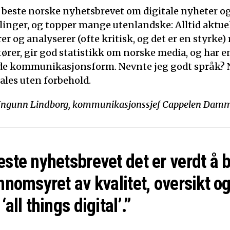
t beste norske nyhetsbrevet om digitale nyheter o
linger, og topper mange utenlandske: Alltid aktuelt
 og analyserer (ofte kritisk, og det er en styrke)
tører, gir god statistikk om norske media, og har e
de kommunikasjonsform. Nevnte jeg godt språk? N
ales uten forbehold.
Ingunn Lindborg, kommunikasjonssjef Cappelen Dam
este nyhetsbrevet det er verdt å 
nnomsyret av kvalitet, oversikt og
‘all things digital’.”