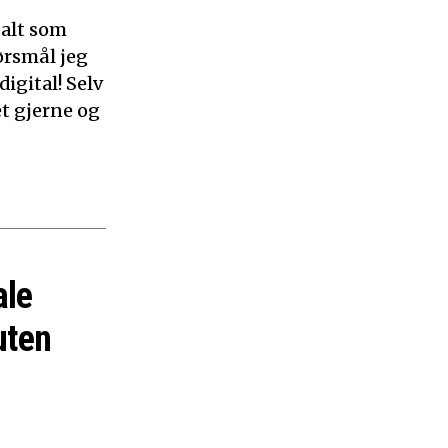
 alt som
ørsmål jeg
digital! Selv
et gjerne og
ale
uten