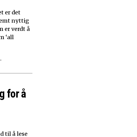
t er det
remt nyttig
 er verdt å
m ‘all
–
g for å
 til å lese