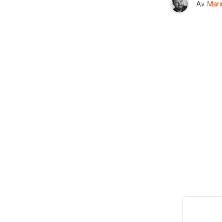
Av
Mari