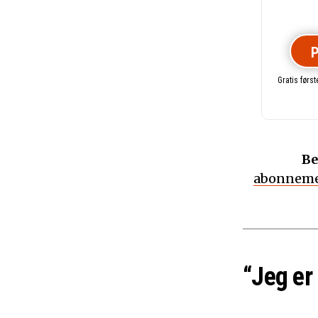
P
Gratis førs
Be
abonneme
“Jeg er