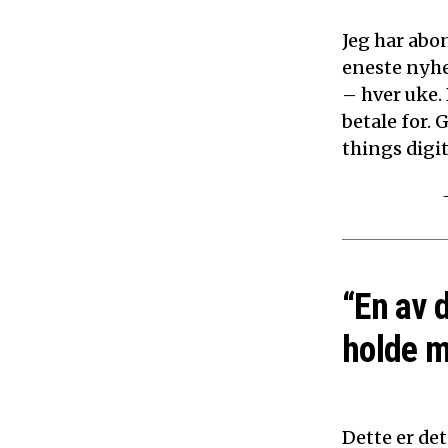
Jeg har abon
eneste nyhe
– hver uke.
betale for. 
things digita
“En av 
holde m
Dette er det