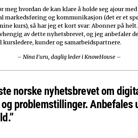
ør meg hvordan de kan klare å holde seg ajour med
ital markedsføring og kommunikasjon (det er et sp
mine kurs), så har jeg et kort svar: Abonner på helt.
 avhengig av dette nyhetsbrevet, og jeg anbefaler d
til kursledere, kunder og samarbeidspartnere.
– Nina Furu, daglig leder i KnowHouse
–
ste norske nyhetsbrevet om digit
 og problemstillinger. Anbefales 
ld.”