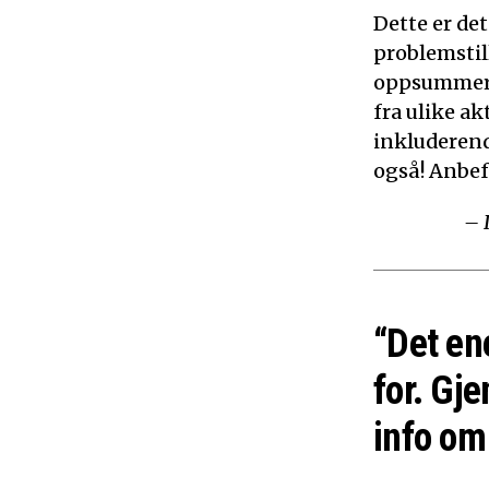
Dette er de
problemstil
oppsummerer
fra ulike ak
inkluderen
også! Anbef
– 
“Det en
for. Gje
info om 