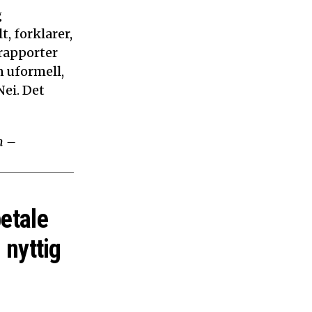
g
, forklarer,
 rapporter
n uformell,
ei. Det
m –
betale
 nyttig