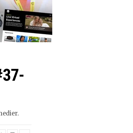
#37-
medier.