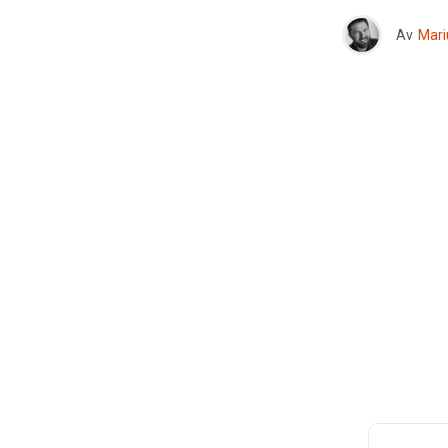
Av
Mari