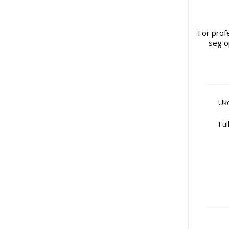
For prof
seg o
Uke
Ful