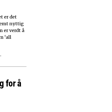
t er det
remt nyttig
 er verdt å
m ‘all
–
g for å