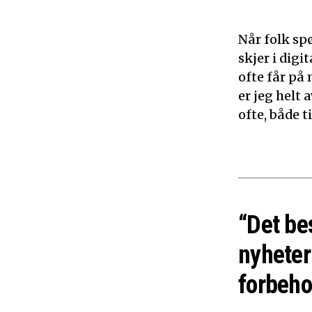
Når folk sp
skjer i dig
ofte får på 
er jeg helt
ofte, både 
“Det be
nyheter
forbeho