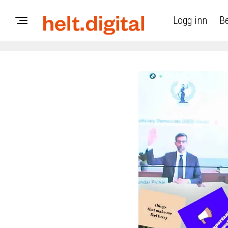
Logg inn
Be