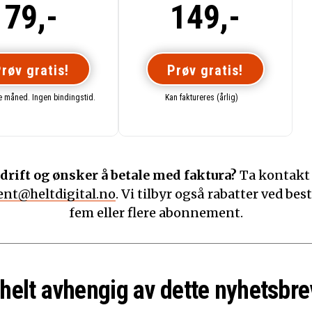
79,-
149,-
røv gratis!
Prøv gratis!
te måned. Ingen bindingstid.
Kan faktureres (årlig)
drift og ønsker å betale med faktura?
Ta kontakt
nt@heltdigital.no
. Vi tilbyr også rabatter ved best
fem eller flere abonnement.
 helt avhengig av dette nyhetsbre