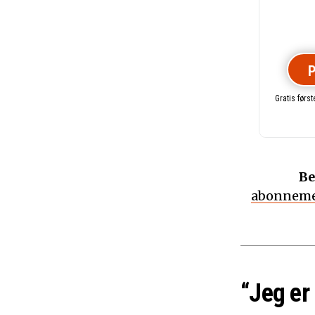
P
Gratis førs
Be
abonneme
“Jeg er