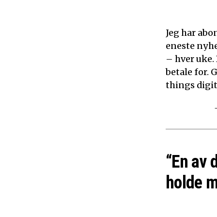
Jeg har abon
eneste nyhe
– hver uke.
betale for. 
things digita
“En av 
holde m