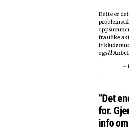
Dette er de
problemstil
oppsummerer
fra ulike ak
inkluderen
også! Anbef
– 
“Det en
for. Gje
info om 