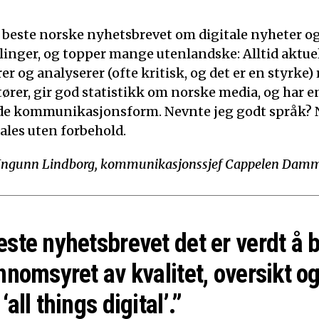
t beste norske nyhetsbrevet om digitale nyheter o
linger, og topper mange utenlandske: Alltid aktuelt
 og analyserer (ofte kritisk, og det er en styrke)
tører, gir god statistikk om norske media, og har e
de kommunikasjonsform. Nevnte jeg godt språk? N
ales uten forbehold.
Ingunn Lindborg, kommunikasjonssjef Cappelen Dam
este nyhetsbrevet det er verdt å 
nnomsyret av kvalitet, oversikt og
‘all things digital’.”