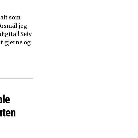
 alt som
ørsmål jeg
digital! Selv
et gjerne og
ale
uten