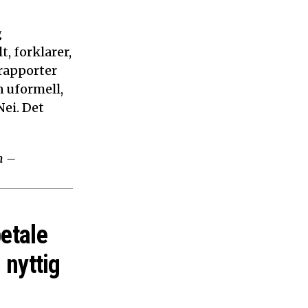
g
, forklarer,
 rapporter
n uformell,
ei. Det
m –
betale
 nyttig