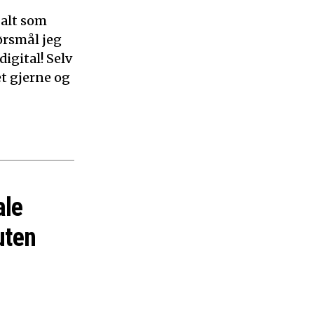
 alt som
ørsmål jeg
digital! Selv
et gjerne og
ale
uten