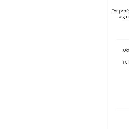
For prof
seg o
Uke
Ful