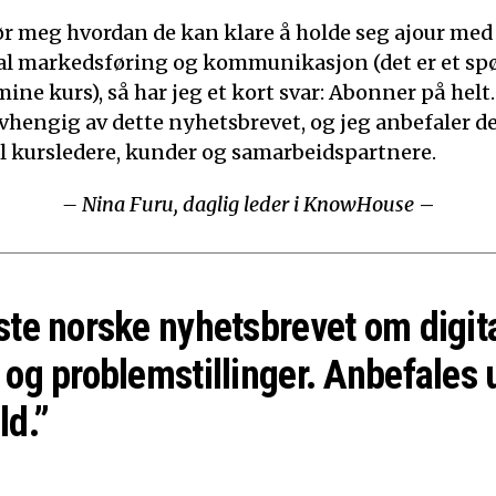
ør meg hvordan de kan klare å holde seg ajour med
ital markedsføring og kommunikasjon (det er et sp
mine kurs), så har jeg et kort svar: Abonner på helt.
 avhengig av dette nyhetsbrevet, og jeg anbefaler d
til kursledere, kunder og samarbeidspartnere.
– Nina Furu, daglig leder i KnowHouse
–
ste norske nyhetsbrevet om digit
 og problemstillinger. Anbefales 
ld.”