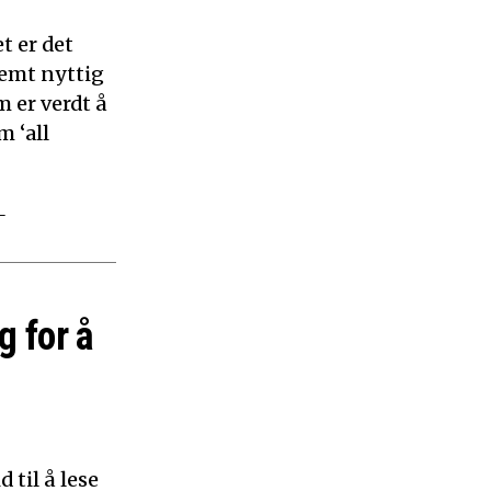
t er det
remt nyttig
 er verdt å
m ‘all
–
g for å
 til å lese