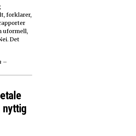
g
, forklarer,
 rapporter
n uformell,
ei. Det
m –
betale
 nyttig