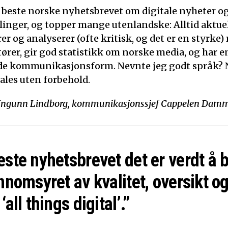
t beste norske nyhetsbrevet om digitale nyheter o
linger, og topper mange utenlandske: Alltid aktuelt
 og analyserer (ofte kritisk, og det er en styrke)
tører, gir god statistikk om norske media, og har e
de kommunikasjonsform. Nevnte jeg godt språk? N
ales uten forbehold.
Ingunn Lindborg, kommunikasjonssjef Cappelen Dam
este nyhetsbrevet det er verdt å 
nnomsyret av kvalitet, oversikt og
‘all things digital’.”