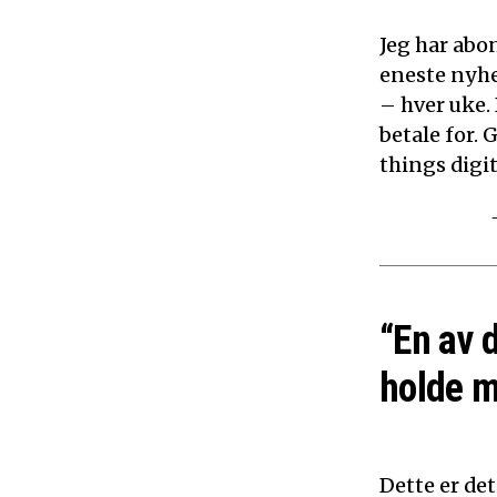
Jeg har abon
eneste nyhe
– hver uke.
betale for. 
things digita
“En av 
holde m
Dette er det