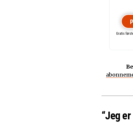
P
Gratis førs
Be
abonneme
“Jeg er