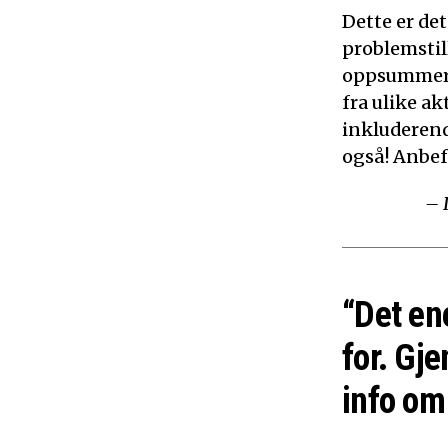
Dette er de
problemstil
oppsummerer
fra ulike ak
inkluderen
også! Anbef
– 
“Det en
for. Gje
info om 