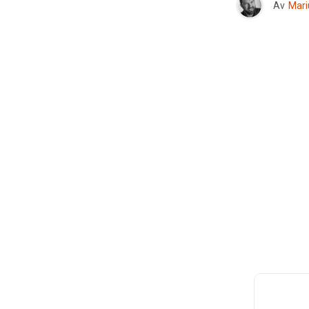
Av
Mari