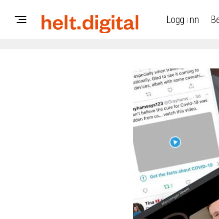
Logg inn
Be