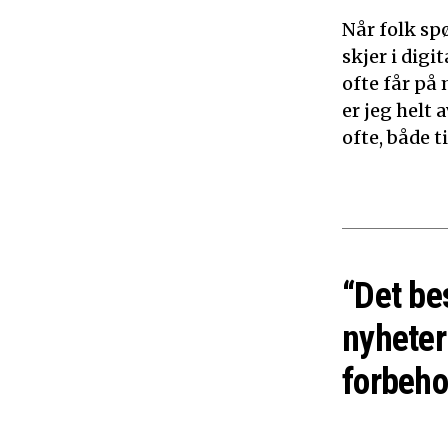
Når folk sp
skjer i dig
ofte får på 
er jeg helt
ofte, både 
“Det be
nyheter
forbeho