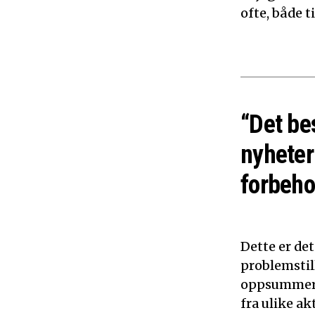
ofte, både 
“Det be
nyheter
forbeho
Dette er de
problemstil
oppsummerer
fra ulike ak