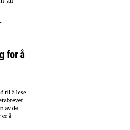
m ‘all
–
g for å
 til å lese
etsbrevet
n av de
 er å