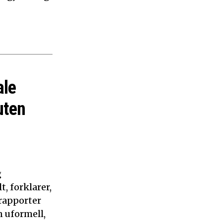
ale
uten
g
, forklarer,
 rapporter
n uformell,