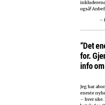
inkluderen
også! Anbef
– 
“Det en
for. Gje
info om 
Jeg har abon
eneste nyhe
– hver uke.