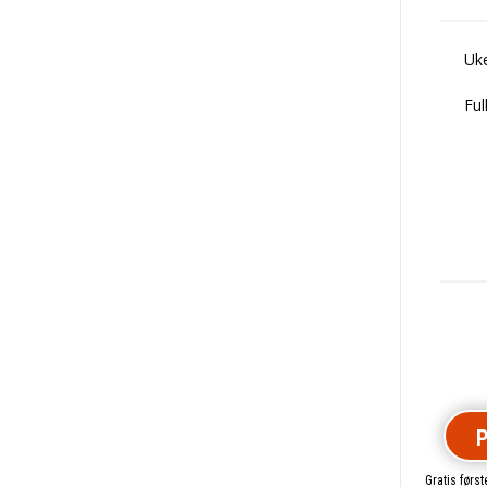
Uke
Ful
P
Gratis førs