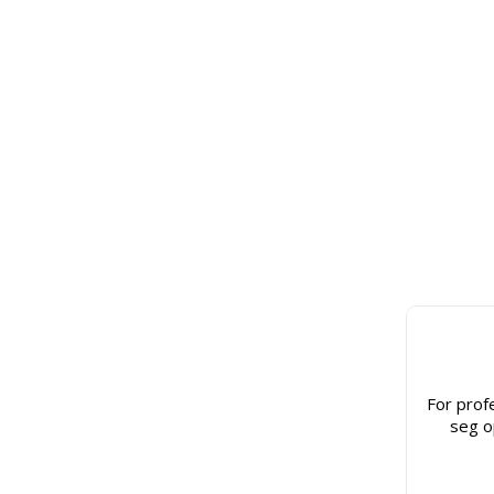
For prof
seg o