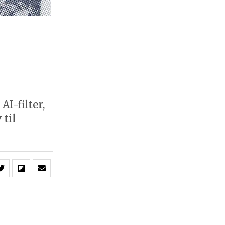
AI-filter,
 til