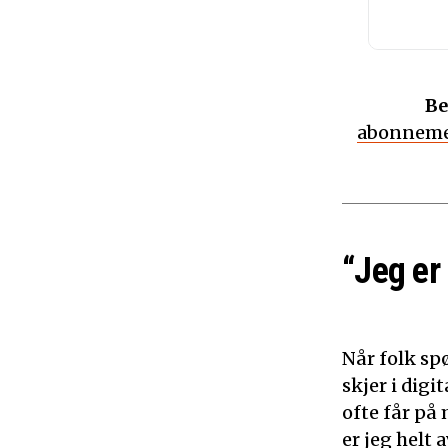
Be
abonneme
“Jeg er
Når folk sp
skjer i dig
ofte får på 
er jeg helt