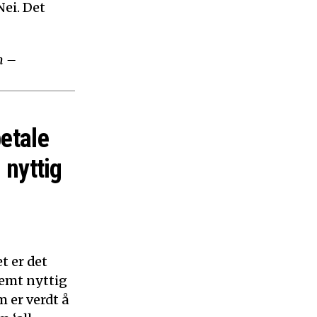
ei. Det
m –
betale
 nyttig
t er det
remt nyttig
 er verdt å