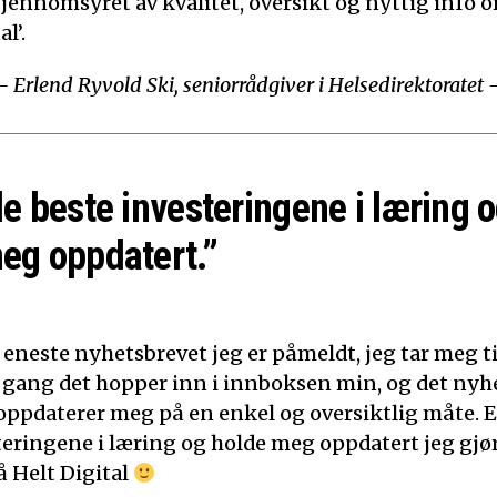
Gjennomsyret av kvalitet, oversikt og nyttig info o
l’.
– Erlend Ryvold Ski, seniorrådgiver i Helsedirektoratet 
de beste investeringene i læring o
eg oppdatert.”
 eneste nyhetsbrevet jeg er påmeldt, jeg tar meg tid
 gang det hopper inn i innboksen min, og det nyh
t oppdaterer meg på en enkel og oversiktlig måte. E
teringene i læring og holde meg oppdatert jeg gjør
 Helt Digital