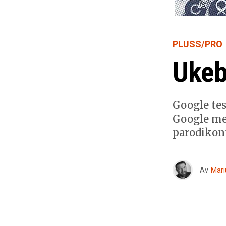
PLUSS/PRO
Ukeb
Google tes
Google med
parodikon
Av
Mari