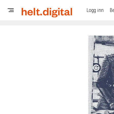
Logg inn
Be