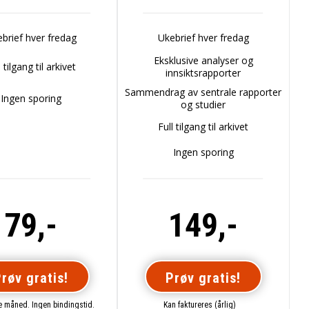
brief hver fredag
Ukebrief hver fredag
Eksklusive analyser og
l tilgang til arkivet
innsiktsrapporter
Sammendrag av sentrale rapporter
Ingen sporing
og studier
Full tilgang til arkivet
Ingen sporing
79,-
149,-
røv gratis!
Prøv gratis!
te måned. Ingen bindingstid.
Kan faktureres (årlig)