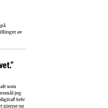
 på
illinger av
vet.”
 alt som
ørsmål jeg
digital! Selv
et gjerne og