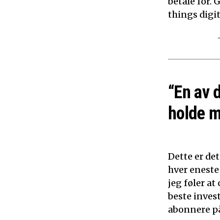
betale for. 
things digita
“En av 
holde m
Dette er det
hver eneste
jeg føler a
beste inves
abonnere på