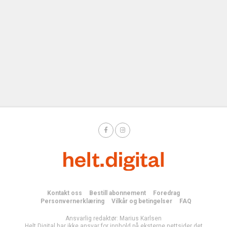
Kontakt oss
Bestill abonnement
Foredrag
Personvernerklæring
Vilkår og betingelser
FAQ
Ansvarlig redaktør: Marius Karlsen
Helt Digital har ikke ansvar for innhold på eksterne nettsider det