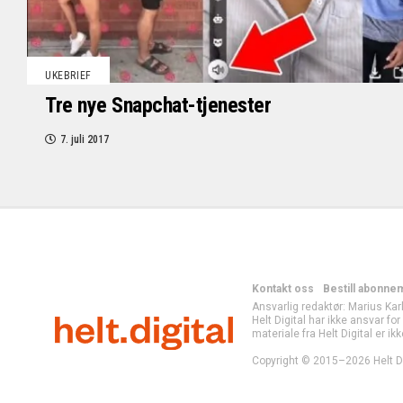
UKEBRIEF
Tre nye Snapchat-tjenester
7. juli 2017
Kontakt oss
Bestill abonne
Ansvarlig redaktør: Marius Kar
Helt Digital har ikke ansvar fo
materiale fra Helt Digital er ikk
Copyright © 2015–2026 Helt Di