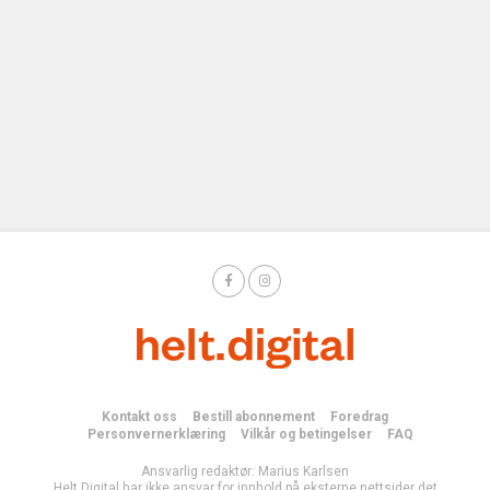
Kontakt oss
Bestill abonnement
Foredrag
Personvernerklæring
Vilkår og betingelser
FAQ
Ansvarlig redaktør: Marius Karlsen
Helt Digital har ikke ansvar for innhold på eksterne nettsider det