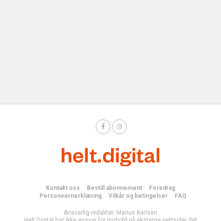
Kontakt oss
Bestill abonnement
Foredrag
Personvernerklæring
Vilkår og betingelser
FAQ
Ansvarlig redaktør: Marius Karlsen
Helt Digital har ikke ansvar for innhold på eksterne nettsider det