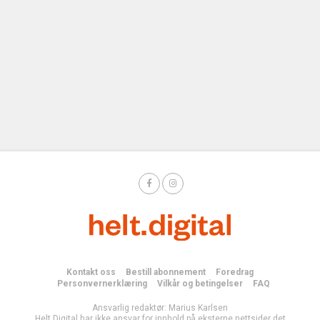
Kontakt oss
Bestill abonnement
Foredrag
Personvernerklæring
Vilkår og betingelser
FAQ
Ansvarlig redaktør: Marius Karlsen
Helt Digital har ikke ansvar for innhold på eksterne nettsider det