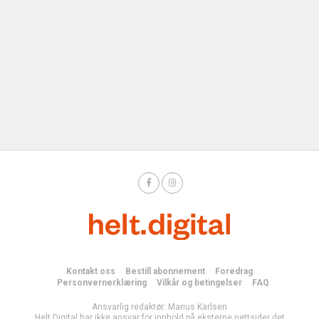
Kontakt oss
Bestill abonnement
Foredrag
Personvernerklæring
Vilkår og betingelser
FAQ
Ansvarlig redaktør: Marius Karlsen
Helt Digital har ikke ansvar for innhold på eksterne nettsider det