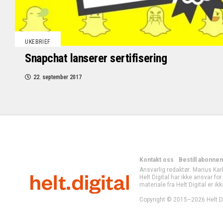
UKEBRIEF
Snapchat lanserer sertifisering
22. september 2017
Kontakt oss
Bestill abonne
Ansvarlig redaktør: Marius Kar
Helt Digital har ikke ansvar fo
materiale fra Helt Digital er ikk
Copyright © 2015–2026 Helt Di