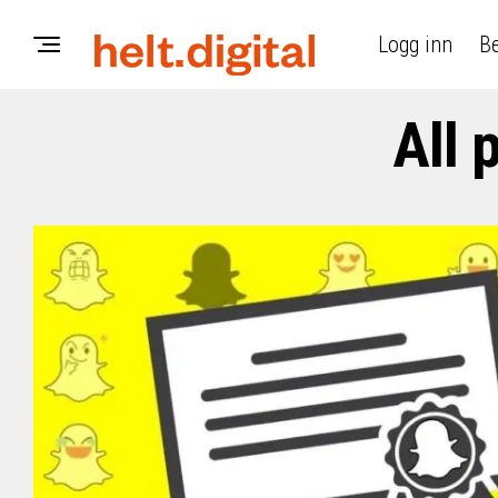
Logg inn
Be
All 