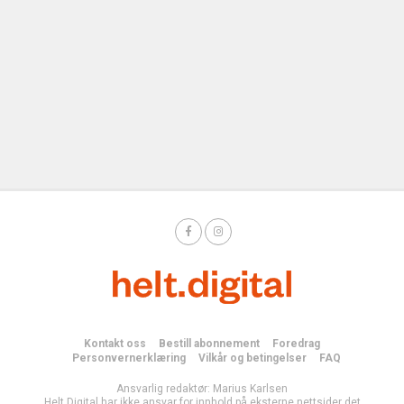
Kontakt oss
Bestill abonnement
Foredrag
Personvernerklæring
Vilkår og betingelser
FAQ
Ansvarlig redaktør: Marius Karlsen
Helt Digital har ikke ansvar for innhold på eksterne nettsider det