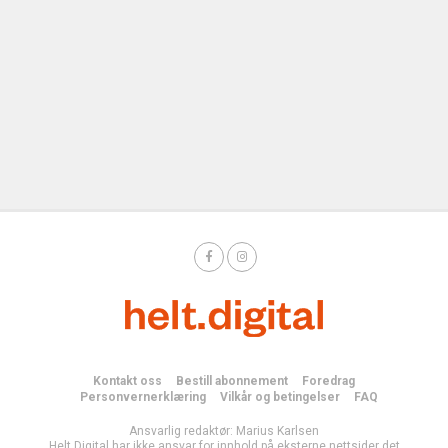
Kontakt oss
Bestill abonnement
Foredrag
Personvernerklæring
Vilkår og betingelser
FAQ
Ansvarlig redaktør: Marius Karlsen
Helt Digital har ikke ansvar for innhold på eksterne nettsider det