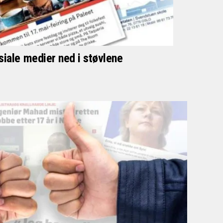
siale medier ned i støvlene