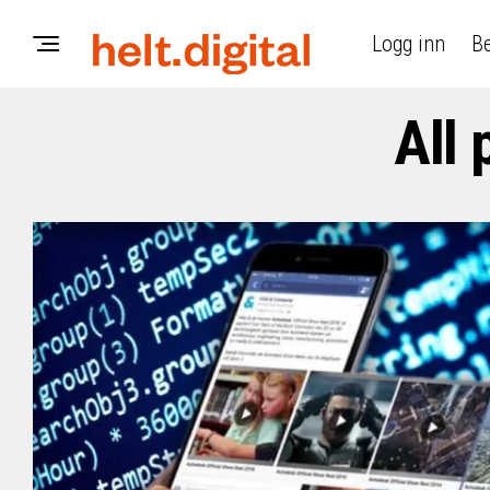
Logg inn
Be
All 