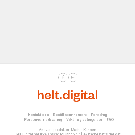
Kontakt oss
Bestill abonnement
Foredrag
Personvernerklæring
Vilkår og betingelser
FAQ
Ansvarlig redaktør: Marius Karlsen
Helt Digital har ikke ansvar for innhold på eksterne nettsider det