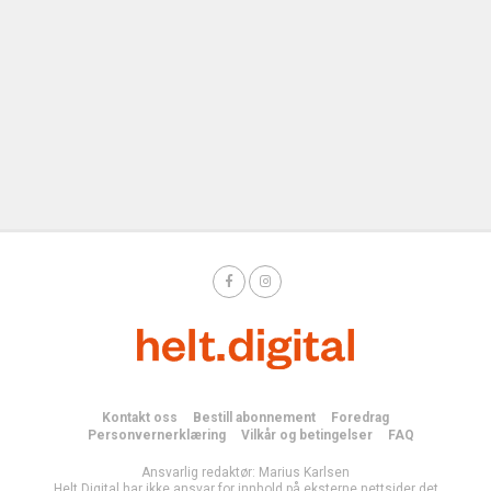
Kontakt oss
Bestill abonnement
Foredrag
Personvernerklæring
Vilkår og betingelser
FAQ
Ansvarlig redaktør: Marius Karlsen
Helt Digital har ikke ansvar for innhold på eksterne nettsider det